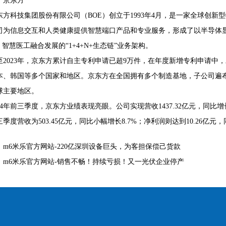
于京东方
东方科技集团股份有限公司（BOE）创立于1993年4月，是一家全球创新
司为信息交互和人类健康提供智慧端口产品和专业服务，形成了以半导体
、智慧医工融合发展的“1+4+N+生态链”业务架构。
至2023年，京东方累计自主专利申请已超9万件，在年度新增专利申请中，
本、韩国等多个国家和地区。京东方在全国拥有多个制造基地，子公司遍布
球主要地区。
024年前三季度，京东方业绩表现亮眼。公司实现营收1437.32亿元，同比增长1
季度营收为503.45亿元，同比小幅增长8.7%；净利润则达到10.26亿元，
：
m6米乐官方网站-220亿深圳设备巨头，为客担保偿己货款
：
m6米乐官方网站-销售不畅！持续亏损！又一光伏企业停产