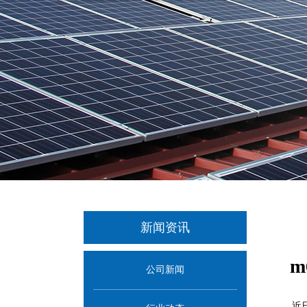
新闻资讯
m
公司新闻
近