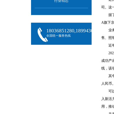
行业动态
司。这
据
A旗下
18036851280,18994301288,180
业
全国统一服务热线
售、照
近
2
成功产
线，该
其
人民币
可
入新活
用，推