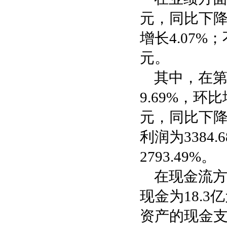
元，同比下降7
增长4.07%
元。
其中，在第
9.69%，环
元，同比下降2
利润为3384
2793.49%。
在现金流
现金为18.
资产的现金支