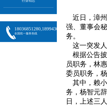
行业动态
近日，漳州
强、董事会
18036851280,18994301288,18068407382
全国统一服务热线
务。
这一突发
根据公告
员职务，林
委员职务，
其中，赖
务，杨智元
日，上述三