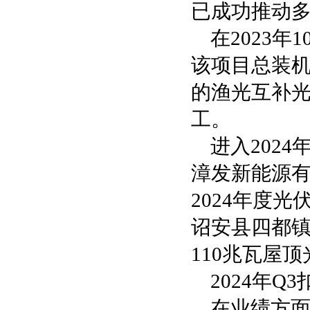
已成功推动
在2023
该项目总装机
的渔光互补光
工。
进入202
漳发新能源
2024年度
诏安县四都镇
110兆瓦屋
2024年Q
在业绩方面