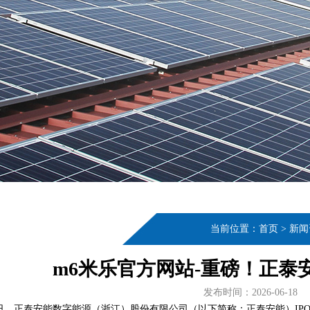
当前位置：
首页
>
新闻
m6米乐官方网站-重磅！正泰
发布时间：2026-06-18
日，正泰安能数字能源（浙江）股份有限公司（以下简称：正泰安能）IP