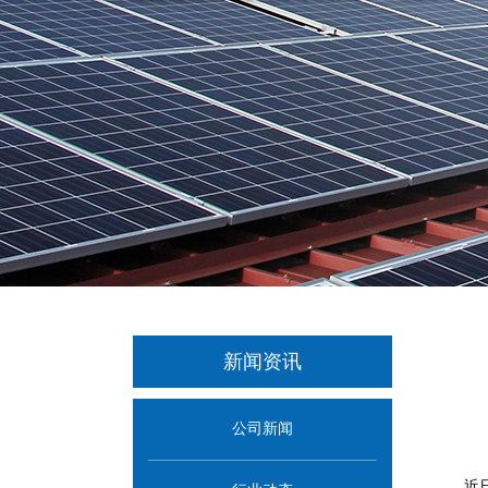
新闻资讯
公司新闻
近