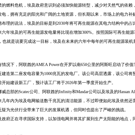
繁的燃料危机，埃及政府意识到必须加快能源转型，减少对天然气的依赖
发电，拥有充足的阳光和广阔的土地资源，但长期以来，市场上的电力补
德布理的说法，埃及的目标是到2030年将可再生能源在其电力结构中的占比
来六年埃及的可再生能源发电量将比现在增加300%。按照国际可再生能源
GW，也就是说要完成这一目标，埃及在未来的六年中每年的可再生能源装机量
情况下，阿联酋的AMEA Power在开罗以南650公里的阿斯旺启动了价
近建造第二座发电容量为1000兆瓦的发电厂。该公司高层透露，该公司将
前开始建设新工厂，预计该工厂将于2026年第一季度开始生产。
威总部的Scatec公司、阿联酋的Infinity和Masdar公司以及埃及的Has
来几年内为埃及电网输送数千兆瓦的清洁能源，不过即便如此埃及依然还
无疑为光伏行业带来了巨大的发展机遇，但同时也提出了严峻的挑战。
及政府正在寻求国际支持，以加强电网并将其扩展到生产太阳能的地点，