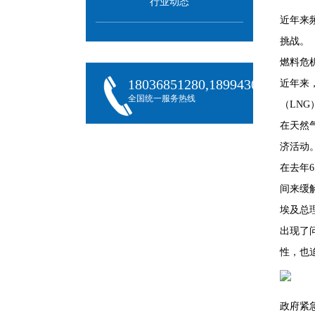
行业动态
近年来
挑战。
燃料危
18036851280,18994301288,180
近年来
全国统一服务热线
（LN
在天然
济活动
在去年
间来缓
埃及总
出现了
性，也
政府紧