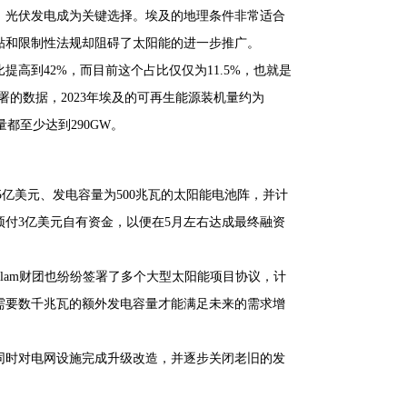
，光伏发电成为关键选择。埃及的地理条件非常适合
贴和限制性法规却阻碍了太阳能的进一步推广。
提高到42%，而目前这个占比仅仅为11.5%，也就是
署的数据，2023年埃及的可再生能源装机量约为
都至少达到290GW。
值5亿美元、发电容量为500兆瓦的太阳能电池阵，并计
预付3亿美元自有资金，以便在5月左右达成最终融资
san Allam财团也纷纷签署了多个大型太阳能项目协议，计
需要数千兆瓦的额外发电容量才能满足未来的需求增
同时对电网设施完成升级改造，并逐步关闭老旧的发