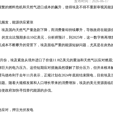
发布时间：2026-06-17
频繁的燃料危机和天然气进口成本的飙升，使得埃及不得不重新审视其能
机频发，能源供应紧张
68407382
，埃及国内天然气产量急剧下降，而消费量却持续攀升，导致政府在能源
G）的支出比预期多出10亿美元，分析师预计，到2025年，这一数字将再
气成本不断攀升的背景下，埃及面临严重的能源短缺问题，尤其是在炎热
。
6月份，埃及紧急从境外进口了价值11.8亿美元的重油和天然气以应对燃
解巨大的电力压力。这些短期应对措施虽然缓解了部分压力，但并未根本
理马德布利于去年11月表示，正规计划在2024年底前结束限电，目前埃
问题。随着大规模发展和人口增长带来的消费增加，埃及的美元资源面临
迫使政府加快寻找替代能源的步伐。
急应对，押注光伏发电