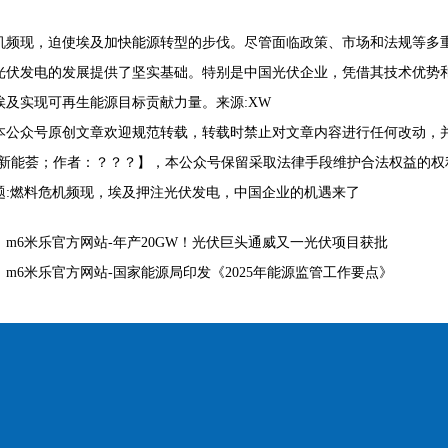
机频现，迫使埃及加快能源转型的步伐。尽管面临政策、市场和法规等多
光伏发电的发展提供了坚实基础。特别是中国光伏企业，凭借其技术优势
埃及实现可再生能源目标贡献力量。来源:XW
本公众号原创文章欢迎规范转载，转载时禁止对文章内容进行任何改动，并
ON新能荟；作者：？？？】，本公众号保留采取法律手段维护合法权益的权
题:燃料危机频现，埃及押注光伏发电，中国企业的机遇来了
：
m6米乐官方网站-年产20GW！光伏巨头通威又一光伏项目获批
：
m6米乐官方网站-国家能源局印发《2025年能源监管工作要点》