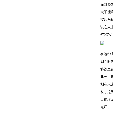
面对频
太阳能
按照马
说在未
670
在这种有
划在附
协议之
此外，挪
划在未
长，这
目前埃
电厂。