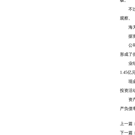
极。
不
观察。
海
据
公
形成了
业
1.45
现
投资活动
资
产负债率
上一篇
下一篇