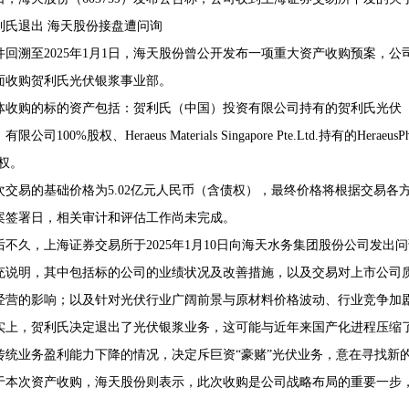
利氏退出 海天股份接盘遭问询
件回溯至2025年1月1日，海天股份曾公开发布一项重大资产收购预案，
面收购贺利氏光伏银浆事业部。
68407382
体收购的标的资产包括：贺利氏（中国）投资有限公司持有的贺利氏光伏（
公司100%股权、Heraeus Materials Singapore Pte.Ltd.持有的HeraeusPho
股权。
次交易的基础价格为5.02亿元人民币（含债权），最终价格将根据交易
案签署日，相关审计和评估工作尚未完成。
后不久，上海证券交易所于2025年1月10日向海天水务集团股份公司发
充说明，其中包括标的公司的业绩状况及改善措施，以及交易对上市公司
经营的影响；以及针对光伏行业广阔前景与原材料价格波动、行业竞争加
实上，贺利氏决定退出了光伏银浆业务，这可能与近年来国产化进程压缩
传统业务盈利能力下降的情况，决定斥巨资“豪赌”光伏业务，意在寻找新
于本次资产收购，海天股份则表示，此次收购是公司战略布局的重要一步