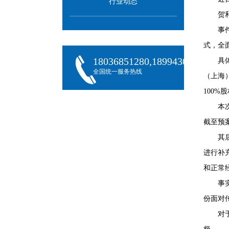
行业动态
贺
事
式，全
18036851280,18994301288,180
具
全国统一服务热线
（上海）有限
100%
本
截至预
其
进行补
和正常
事
份面对
对