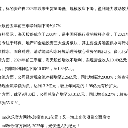
过，标的资产自2023年以来出货量降低、规模效应下降，盈利能力波动
天股份去年前三季净利润下降约17%
资料显示，海天股份成立于2008年，是中国环保行业的标杆企业，于2021年
司专注于环保、地产和金融投资三大业务板块，其主要业务涵盖供水与污
供排水、固废处理、清洁能源和水环境治理等核心业务的现代化、多元化
绩方面，2024年前三季度，海天股份增收不增利，实现营业收入10.49亿元，
亿元；扣非净利润也下降10.83%，至1.39亿元。
金流方面，公司经营现金流净额增至2.26亿元，同比增幅达29.83%；筹资活动
现金流净额为负，达到-3.3亿元，较上年同期的-1.98亿元有所扩大。
产方面，截至9月30日，公司总资产增至63.31亿元，同比增长6.27%；总负债
为55.61%。
：
m6米乐官方网站-总投资102亿元！又一海上光伏项目全面启动
：
m6米乐官方网站-2025年，光伏进入乱纪元！