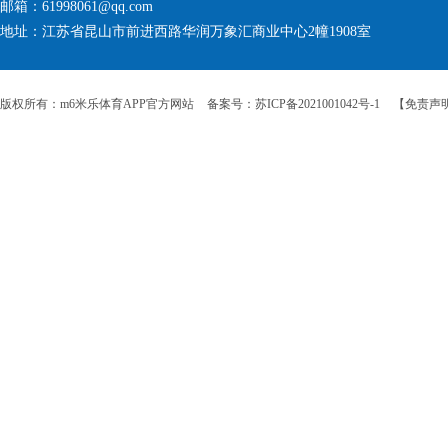
邮箱：61998061@qq.com
地址：江苏省昆山市前进西路华润万象汇商业中心2幢1908室
版权所有：m6米乐体育APP官方网站
备案号：苏ICP备2021001042号-1
【免责声