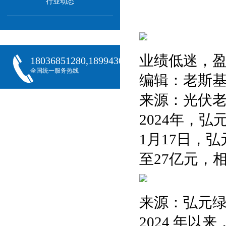
行业动态
业绩低迷，
18036851280,18994301288,18068407382
全国统一服务热线
编辑：老斯
来源：光伏
2024年，
1月17日，
至27亿元，
来源：弘元
2024 年