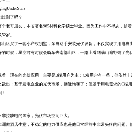
ingUnderStars
能过剩了吗？
有个老哥朋友，本省著名985材料化学硕士毕业。因为工作中不得志，趁
68407382
52岁。
部山区买了一套小产权别墅，亲自动手安装光伏设备，不仅实现了用电自
好的时候，星空君有时候会骑车去南部山区，一路上看到满山遍野铺了光
味着，现在的光伏应用，主要是B端用户为主；C端用户有一些，但依然非
之欲出：基于发电企业的光伏市场，接近饱和了；但基于用电需求的C端
剩！
亚非拉缺电的国家，光伏市场空间巨大。
非洲做酒店生意，不稳定的电力供应也是他日常经营中非常头疼的问题。