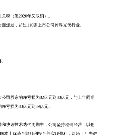
1关税（但2020年又取消）。
全面爆发，超过110家上市公司跨界光伏行业。
展。
公司股东的净亏损为82亿元到88亿元，与上年同期
净亏损为83亿元到89亿元。
出清和快速技术迭代周期中，公司坚持稳健经营，以创
美国本土优势产能顺利投产并实现盈利，灯塔工厂先进