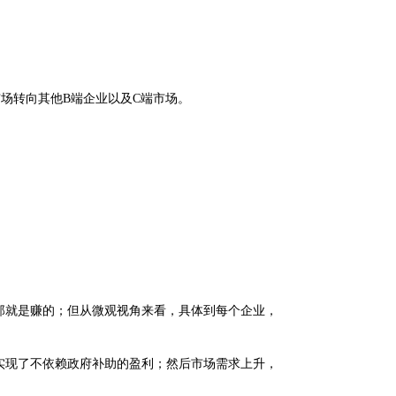
场转向其他B端企业以及C端市场。
那就是赚的；但从微观视角来看，具体到每个企业，
实现了不依赖政府补助的盈利；然后市场需求上升，