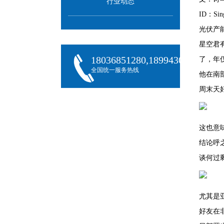
行业动态
ID：Sing
光伏产
星空君
18036851280,18994301288,180
了，年仅
全国统一服务热线
他在南
周末天
这也意
结论呼
谈何过
尤其是
好友在