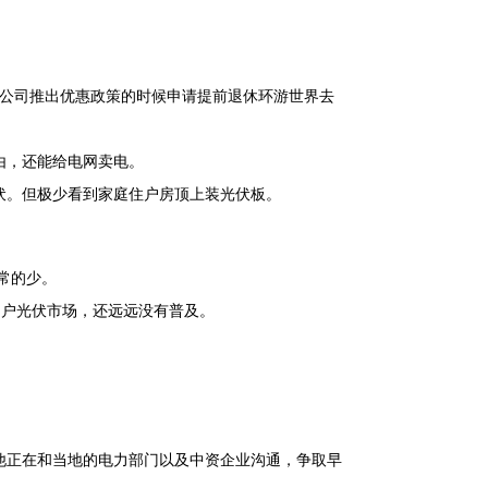
着公司推出优惠政策的时候申请提前退休环游世界去
由，还能给电网卖电。
伏。但极少看到家庭住户房顶上装光伏板。
常的少。
用户光伏市场，还远远没有普及。
他正在和当地的电力部门以及中资企业沟通，争取早