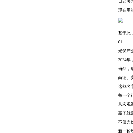
日部署
现在用
基于此
01
光伏产
2024
当然，
尚德、赛
这些名
每一个
从宏观
赢了就
不仅光
新一轮