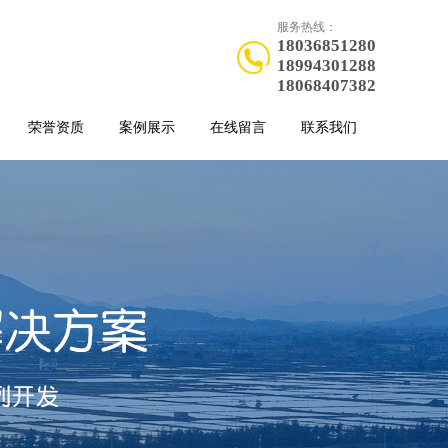
服务热线：
18036851280
18994301288
18068407382
荣誉资质
案例展示
在线留言
联系我们