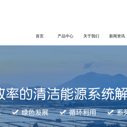
首页
产品中心
关于我们
新闻资讯
公司简介
企业文化