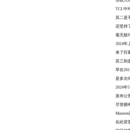
但收入
TCL
其二是
还坚持了
毫无疑
2024
来了巨量
其三则是
早在20
是多次向
2024
发布公告
尽管拥有
Maxe
在此背景