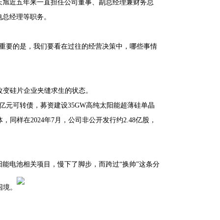
长旭近五年来一直担任公司董事、副总经理兼财务总
电总经理等职务。
更重要的是，我们要看在过往的经营决策中，哪些事情
改变硅片企业夹缝求生的状态。
9亿元可转债，募资建设35GW高纯太阳能超薄硅单晶
，同样在2024年7月，公司非公开发行约2.48亿股，
阳能电池相关项目，慢下了脚步，而跨过“换帅”这条分
困境。