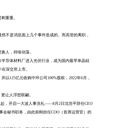
过剩重重。
显然不是消息面上几个事件造成的。而高管的离职，
几度换人，持续动荡。
津市半导体材料厂进入光伏行业，成为国内最早单晶硅
7年在深交所上市。
以125亿元收购中环公司100%股权，2022年6月，
，更让人浮想联翩。
抓起，开启一大波人事洗礼——8月2日沈浩平辞任CEO
环董事会秘书职务，由此前刚担任COO（首席运营官）的