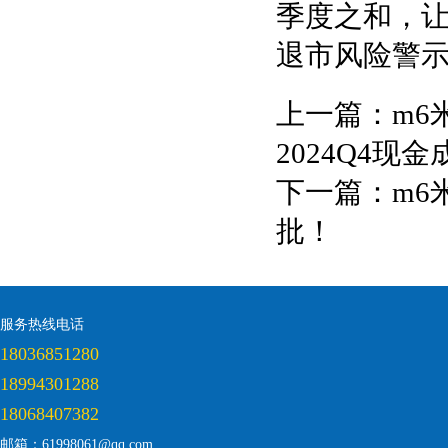
季度之和，让
退市风险警
上一篇：
m6
2024Q4现
下一篇：
m6
批！
服务热线电话
18036851280
18994301288
18068407382
邮箱：61998061@qq.com