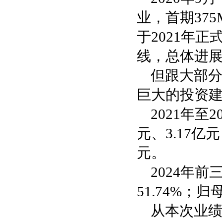
业，首期37
于2021年
线，总体进
但跟大部
巨大的投资
2021年至
元、3.17亿
元。
2024年
51.74%；
从本次业绩