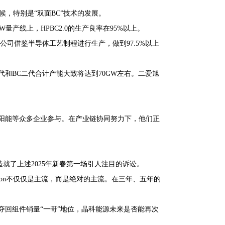
候，特别是“双面BC”技术的发展。
W量产线上，HPBC2.0的生产良率在95%以上。
公司借鉴半导体工艺制程进行生产，做到97.5%以上
一代和BC二代合计产能大致将达到70GW左右。二爱旭
阳能等众多企业参与。在产业链协同努力下，他们正
就了上述2025年新春第一场引人注目的诉讼。
pCon不仅仅是主流，而是绝对的主流。在三年、五年的
夺回组件销量“一哥”地位，晶科能源未来是否能再次