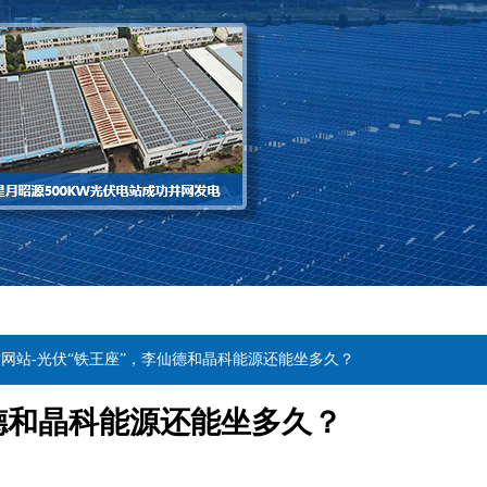
方网站-光伏“铁王座”，李仙德和晶科能源还能坐多久？
仙德和晶科能源还能坐多久？