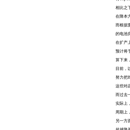
相比之
在降本方
而根据
的电池
在扩产
预计将于
算下来，
目前，
努力把
这些对
而过去
实际上
周期上
另一方
超越隆