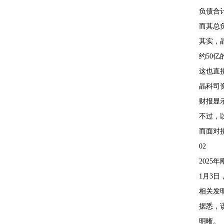
负债合计
而其总
其实，
约50亿
这也直
晶科司
财报显示
不过，
而面对
02
202
1月3
相关发
据悉，
明晰。