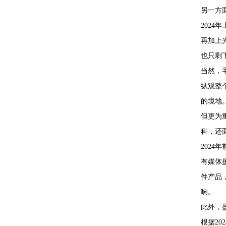
另一方
2024
再加上
也只剩下
当然，
纵观整
的境地
但更为
科，还
202
有媒体
件产品
响。
此外，
根据2