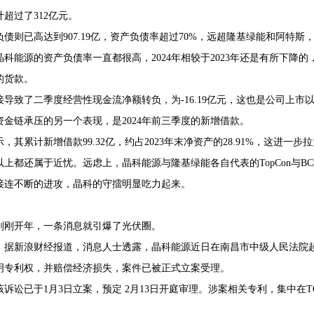
超过了312亿元。
负债则已高达到907.19亿，资产负债率超过70%，远超隆基绿能和阿特斯
晶科能源的资产负债率一直都很高，2024年相较于2023年还是有所下降的
的货款。
接导致了二季度经营性现金流净额转负，为-16.19亿元，这也是公司上
资金链承压的另一个表现，是2024年前三季度的新增借款。
，其累计新增借款99.32亿，约占2023年末净资产的28.91%，这进
以上都还属于近忧。远虑上，晶科能源与隆基绿能各自代表的TopCon与B
接连不断的进攻，晶科的守擂明显吃力起来。
5年刚刚开年，一条消息就引爆了光伏圈。
日，据新浪财经报道，消息人士透露，晶科能源近日在南昌市中级人民法院
明专利权，并赔偿经济损失，案件已被正式立案受理。
该诉讼已于1月3日立案，预定 2月13日开庭审理。涉案相关专利，集中在T