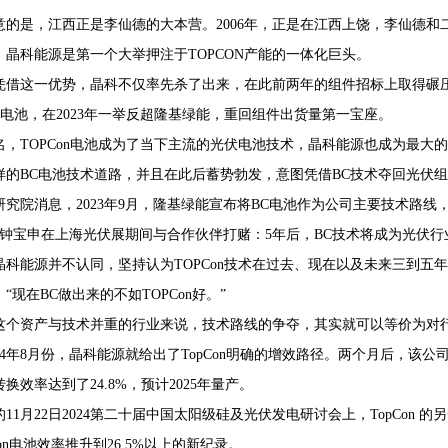
意的是，江西正是李仙德的大本营。2006年，正是在江西上饶，李仙德
，晶科能源是第一个大举押注于TOPCON产能的一体化巨头。
凭借这一优势，晶科不仅率先杀了出来，在此前两年的组件招标上取得碾
on电池，在2023年一举反超隆基绿能，重回组件出货量第一宝座。
名，TOPCon电池成为了当下主流的光伏电池技术，晶科能源也成为最大
样的BC电池技术道路，并且在此后蓄势勃发，意图凭借BC技术夺回光伏
究院消息，2023年9月，隆基绿能宣布将BC电池作为公司主要技术路线，认
，钟宝申在上海光伏展期间与合作伙伴打赌：5年后，BC技术将成为光伏行
晶科能源并不认同，坚持认为TOPCon技术在过去、现在以及未来三到五年
“现在BC做出来的不如TOPCon好。”
这个资产与技术并重的行业来说，技术路线的争夺，其实就可以等价为对
24年8月份，晶科能源就给出了TopCon明确的增效路径。两个月后，该公司又宣布推
换效率达到了24.8%，预计2025年量产。
11月22日2024第二十届中国太阳级硅及光伏发电研讨会上，TopCon 的另一
Con电池效率推升到26.5%以上的新纪录。