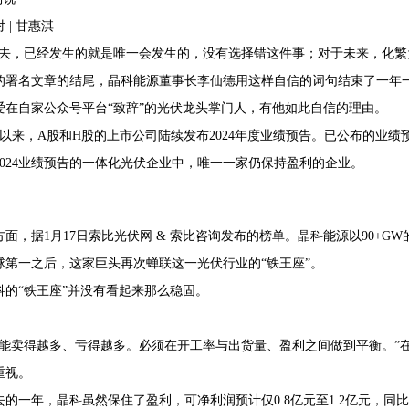
 | 甘惠淇
过去，已经发生的就是唯一会发生的，没有选择错这件事；对于未来，化繁为简
的署名文章的结尾，晶科能源董事长李仙德用这样自信的词句结束了一年
68407382
爱在自家公众号平台“致辞”的光伏龙头掌门人，有他如此自信的理由。
月以来，A股和H股的上市公司陆续发布2024年度业绩预告。已公布的业
2024业绩预告的一体化光伏企业中，唯一一家仍保持盈利的企业。
方面，据1月17日索比光伏网 & 索比咨询发布的榜单。晶科能源以90+G
球第一之后，这家巨头再次蝉联这一光伏行业的“铁王座”。
科的“铁王座”并没有看起来那么稳固。
不能卖得越多、亏得越多。必须在开工率与出货量、盈利之间做到平衡。”在2
重视。
的一年，晶科虽然保住了盈利，可净利润预计仅0.8亿元至1.2亿元，同比减少