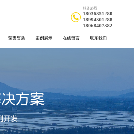
服务热线：
18036851280
18994301288
18068407382
荣誉资质
案例展示
在线留言
联系我们