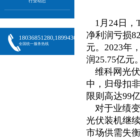
行业动态
1月24日，
净利润亏损8
18036851280,18994301288,18068407382
全国统一服务热线
元。2023年
润25.75亿元
维科网光伏
中，归母扣非
限则高达99
对于业绩变
光伏装机继
市场供需失