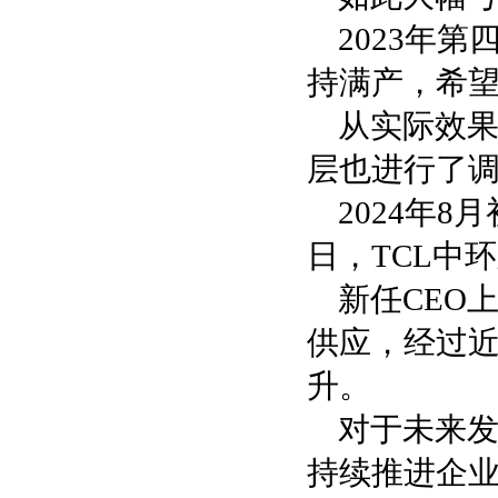
2023年
持满产，希
从实际效果
层也进行了
2024年8
日，TCL中
新任CEO
供应，经过近
升。
对于未来发
持续推进企