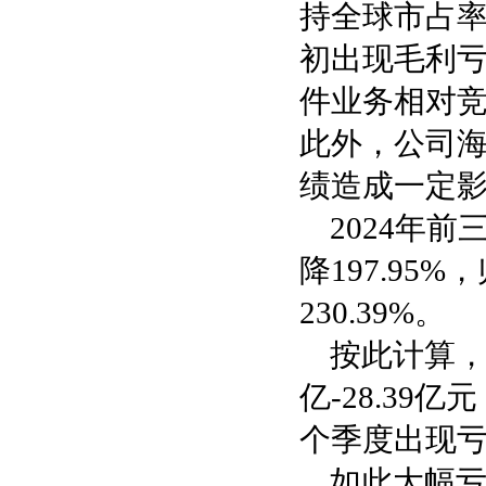
持全球市占
初出现毛利
件业务相对
此外，公司海
绩造成一定
2024年前
降197.95
230.39%。
按此计算，2
亿-28.39亿
个季度出现
如此大幅亏