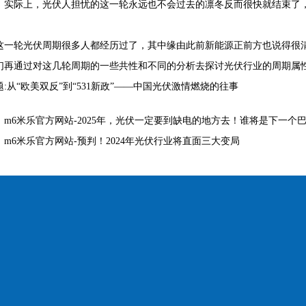
，实际上，光伏人担忧的这一轮永远也不会过去的凛冬反而很快就结束了，
这一轮光伏周期很多人都经历过了，其中缘由此前新能源正前方也说得很
们再通过对这几轮周期的一些共性和不同的分析去探讨光伏行业的周期属
:从“欧美双反”到“531新政”——中国光伏激情燃烧的往事
：
m6米乐官方网站-2025年，光伏一定要到缺电的地方去！谁将是下一个
：
m6米乐官方网站-预判！2024年光伏行业将直面三大变局