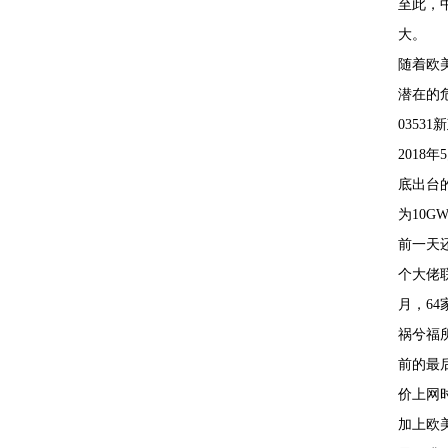
至此，
大。
随着欧
潜在的
03531
2018
底出台
为10
前一天
个大佬
月，6
祸兮福
前的最
价上网
加上欧