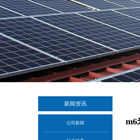
新闻资讯
m
公司新闻