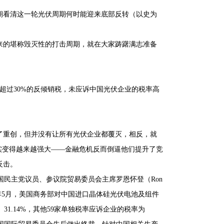
期看清这一轮光伏周期何时能迎来底部反转（以史为
带来的堪称毁灭性的打击周期，就在大家踌躇满志准备
收超过30%的反倾销税，未应诉中国光伏企业的税率高
生了重创，但并没有让所有光伏企业都覆灭，相反，就
实变得越来越强大——金融危机反而倒逼他们提升了竞
反击。
后，美国民主党议员、参议院贸易委员会主席罗恩怀登（Ron
2年5月，美国商务部对中国进口晶体硅光伏电池及组件
31.14%，其他59家单独税率应诉企业的税率为