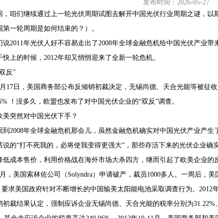
发布时间：2026-05-27
回，咱们继续通过上一轮光伏周期试图去解开中国光伏行业周期之谜，以
国第一轮周期是如何结束的？）。
们说2011年光伏人好不容易走出了2008年全球金融危机给中国光伏产业
68407382
干快上的时候，2012年却又悄悄迎来了全新一轮危机。
美双反”
2年5月17日，美国商务部公布反倾销初裁决定，无锡尚德、天合光能等被征
.96% ！没多久，欧盟也发布了对中国光伏企业的“双反”调查。
欧美突然对中国光伏下手？
回到2008年全球金融危机那会儿，虽然金融危机确实对中国光伏产业产
话说的“打不死我的，必将使我变得更强大”，那些存活下来的光伏企业确
降低成本售价，利用价格战在海外市场大杀四方，继而引起了欧美企业的
年9月，美国索林佐公司（Solyndra）申请破产，裁员1000多人。一周
en）要求美国政府针对不断增长的中国输美太阳能电池采取调查行为。201
销初裁结果认定，强制应诉企业无锡尚德、天合光能的税率分别为31.22%、