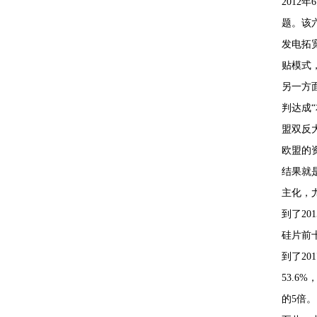
201
题。该
发电拓
贴模式
另一方
判达成
盟双反
欧盟的
结果就
主化，
到了20
硅片前
到了20
53.6
的5倍。