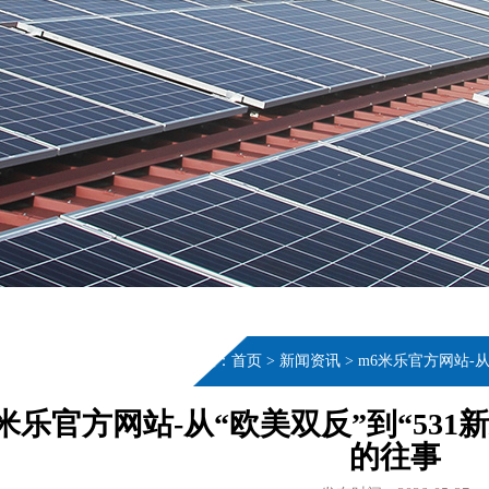
当前位置：
首页
>
新闻资讯
>
m6米乐官方网站-
6米乐官方网站-从“欧美双反”到“53
的往事