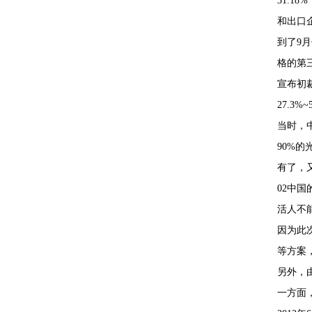
31.1
和出口企
到了9
格的第
宣布初
27.3%
当时，
90%
有了，
02中国
活人不
因为此
等方案
另外，
一方面