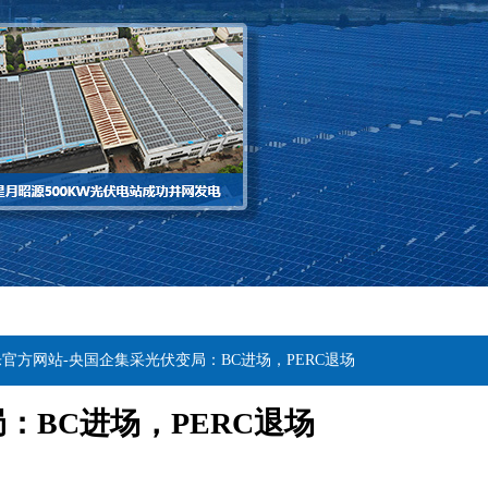
乐官方网站-央国企集采光伏变局：BC进场，PERC退场
：BC进场，PERC退场