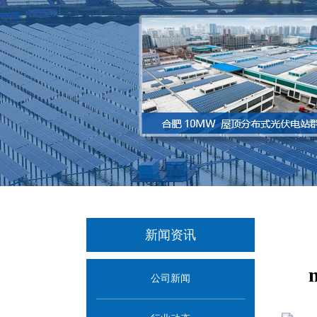
新闻资讯
公司新闻