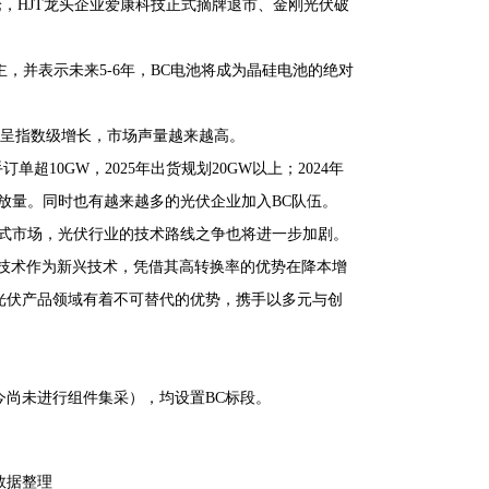
，HJT龙头企业爱康科技正式摘牌退市、金刚光伏破
主，并表示未来5-6年，BC电池将成为晶硅电池的绝对
度呈指数级增长，市场声量越来越高。
订单超10GW，2025年出货规划20GW以上；2024年
将持续放量。同时也有越来越多的光伏企业加入BC队伍。
内集中式市场，光伏行业的技术路线之争也将进一步加剧。
技术作为新兴技术，凭借其高转换率的优势在降本增
化光伏产品领域有着不可替代的优势，携手以多元与创
至今尚未进行组件集采），均设置BC标段。
数据整理