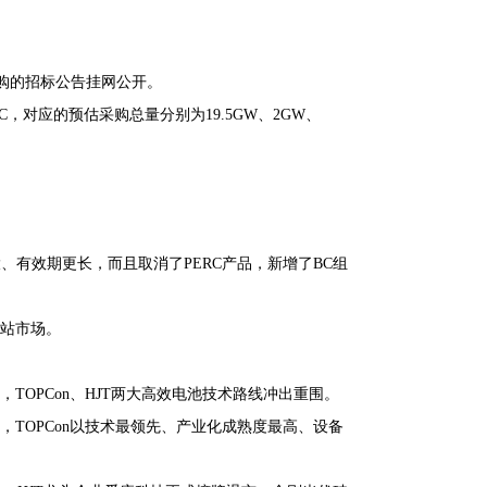
采购的招标公告挂网公开。
C，对应的预估采购总量分别为19.5GW、2GW、
大、有效期更长，而且取消了PERC产品，新增了BC组
电站市场。
幕，TOPCon、HJT两大高效电池技术路线冲出重围。
，TOPCon以技术最领先、产业化成熟度最高、设备