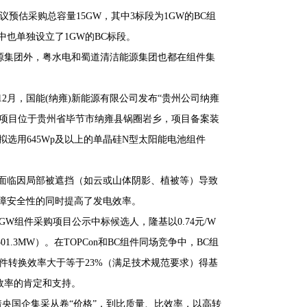
议预估采购总容量15GW，其中3标段为1GW的BC组
也单独设立了1GW的BC标段。
能源集团外，粤水电和蜀道清洁能源集团也都在组件集
12月，国能(纳雍)新能源有限公司发布“贵州公司纳雍
该项目位于贵州省毕节市纳雍县锅圈岩乡，项目备案装
，拟选用645Wp及以上的单晶硅N型太阳能电池组件
面临因局部被遮挡（如云或山体阴影、植被等）导致
障安全性的同时提高了发电效率。
GW组件采购项目公示中标候选人，隆基以0.74元/W
.3MW）。在TOPCon和BC组件同场竞争中，BC组
件转换效率大于等于23%（满足技术规范要求）得基
换效率的肯定和支持。
央国企集采从卷“价格”，到比质量、比效率，以高转