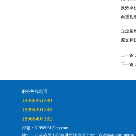
换效率
而重视
企业聚
原文标题
上一篇
下一篇
服务热线电话
18036851280
18994301288
18068407382
邮箱：61998061@qq.com
地址：江苏省昆山市前进西路华润万象汇商业中心2幢1908室