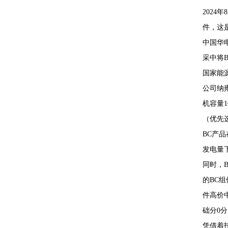
2024
件，这
中国华
采中将
国家能
公司纳
机容量1
（优先
BC产
发电量
同时，B
的BC组
件高价
础分0
凭借着