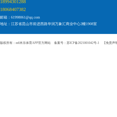
18994301288
18068407382
邮箱：61998061@qq.com
地址：江苏省昆山市前进西路华润万象汇商业中心2幢1908室
版权所有：m6米乐体育APP官方网站
备案号：苏ICP备2021001042号-1
【免责声