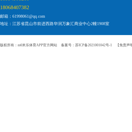
18068407382
邮箱：61998061@qq.com
地址：江苏省昆山市前进西路华润万象汇商业中心2幢1908室
版权所有：m6米乐体育APP官方网站
备案号：苏ICP备2021001042号-1
【免责声