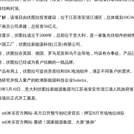
体结构封顶。
了解，该项目由伏图拉投资建设，位于江苏淮安清江浦区，总体规划10GW
下南京公司承建，总投资50亿元。
68407382
料显示，伏图拉成立于2008年，总部位于意大利，是一家集光伏组件的销
中国工厂，伏图拉新能源科技(江苏)有限公司。
前，伏图拉在英国、德国、罗马尼亚和乌干达等地，均设有办事处。产品
营，伏图拉已经成为客户信赖的一线品牌。
产品布局上，伏图拉可提供异质结和IBC电池组件，满足不同客户的需求。
研究并投入量产的欧洲新能源科技企业Solertix。
023年5月10日，意大利伏图拉新能源集团与江苏省淮安市清江浦人民政府签
，该项目正式开工奠基。
：
m6米乐官方网站-东方日升预亏创纪录背后：押宝HJT市场地位掉队
：
m6米乐官方网站-重磅！国家能源集团、大唐“换帅”