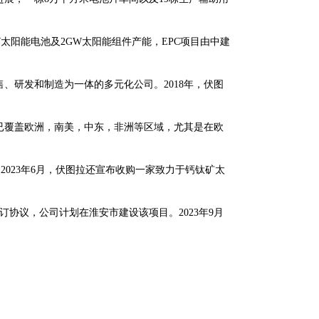
太阳能电池及2GW太阳能组件产能，EPC项目由中建
售、研发和制造为一体的多元化公司。2018年，伏图
已覆盖欧洲，南美，中东，非洲等区域，尤其是在欧
2023年6月，伏图拉还宣布收购一家致力于钙钛矿太
订协议，公司计划在淮安市建设该项目。2023年9月