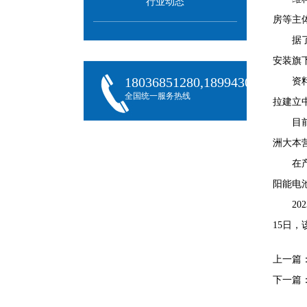
行业动态
房等主
据
安装旗
18036851280,18994301288,180
资
全国统一服务热线
拉建立
目
洲大本
在
阳能电池
2
15日
上一篇
下一篇