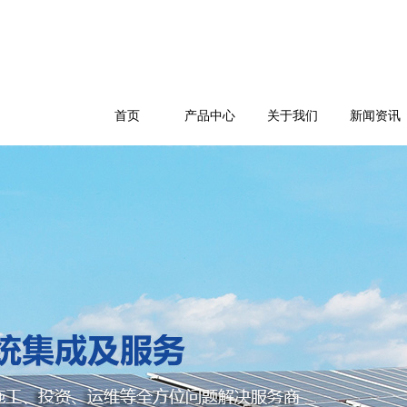
首页
产品中心
关于我们
新闻资讯
公司简介
企业文化