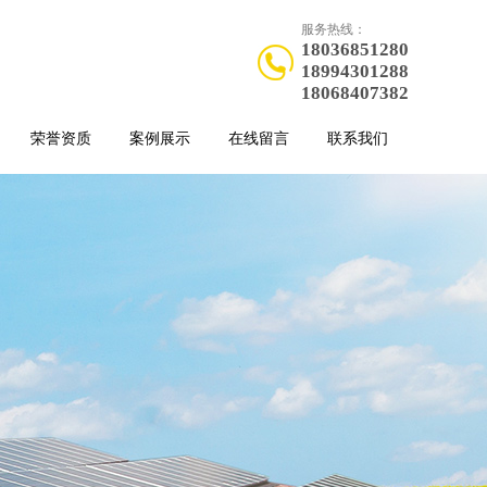
服务热线：
18036851280
18994301288
18068407382
荣誉资质
案例展示
在线留言
联系我们