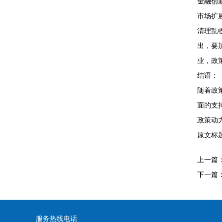
金融创
市场扩
清理乱
出，要
业，政
结语：
随着政
面的支
政策动
原文标
上一篇
下一篇
服务热线电话