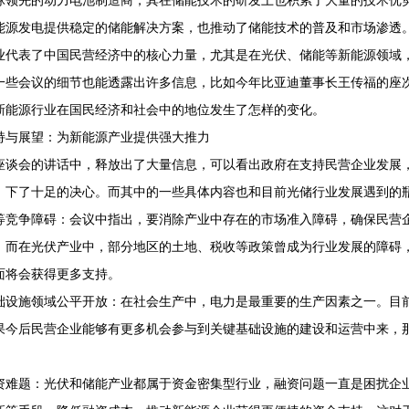
球领先的动力电池制造商，其在储能技术的研发上也积累了大量的技术优势
能源发电提供稳定的储能解决方案，也推动了储能技术的普及和市场渗透
业代表了中国民营经济中的核心力量，尤其是在光伏、储能等新能源领域
一些会议的细节也能透露出许多信息，比如今年比亚迪董事长王传福的座次
新能源行业在国民经济和社会中的地位发生了怎样的变化。
持与展望：为新能源产业提供强大推力
座谈会的讲话中，释放出了大量信息，可以看出政府在支持民营企业发展，
，下了十足的决心。而其中的一些具体内容也和目前光储行业发展遇到的
等竞争障碍：会议中指出，要消除产业中存在的市场准入障碍，确保民营
。而在光伏产业中，部分地区的土地、税收等政策曾成为行业发展的障碍
面将会获得更多支持。
础设施领域公平开放：在社会生产中，电力是最重要的生产因素之一。目
果今后民营企业能够有更多机会参与到关键基础设施的建设和运营中来，
资难题：光伏和储能产业都属于资金密集型行业，融资问题一直是困扰企