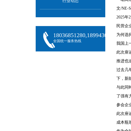
行业动态
文/NE
202
民营企
18036851280,18994301288,180
为何选
全国统一服务热线
我国上
此次座
推进也
过去几
下，新
与此同
了强有
参会企
此次座
成本瓶