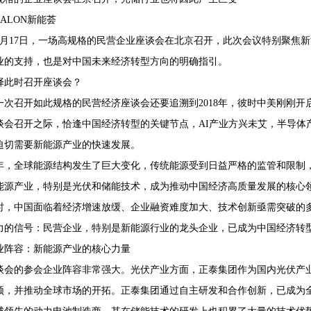
-SALON新能荟
5年2月17日，一场高规格的民营企业座谈会在北京召开，此次会议特别聚
业的支持，也是对中国未来经济转型方向的明确指引。
68407382
择此时召开座谈会？
一次召开如此规格的民营经济座谈会还要追溯到2018年，彼时中美刚刚
谈会召开之际，恰逢中国经济转型的关键节点，AI产业方兴未艾，半导体
迫切需要新能源产业的快速发展。
年，全球能源结构发生了巨大变化，传统能源受到日益严格的监管和限制
能源产业，特别是光伏和储能技术，成为推动中国经济高质量发展的核心
时，中国面临着经济增速放缓、企业融资难度加大、技术创新亟需突破的
力的信号：民营企业，特别是新能源行业的龙头企业，已成为中国经济转型
业阵容：新能源产业的核心力量
谈会的参会企业阵容非常强大。光伏产业方面，正泰集团作为国内光伏产
颈，并推动全球市场的开拓。正泰集团通过自主研发和合作创新，已成为