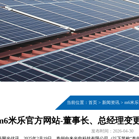
当前位置：
首页
>
新闻资讯
>
m6米
m6米乐官方网站-董事长、总经理变
发布时间：2026-04-30
科网光伏讯，2025年2月19日，泰州中来光电科技有限公司（以下简称“