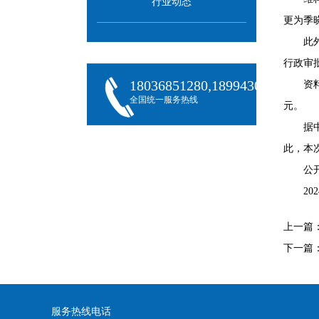
行业动态
更为季
此
行政审
18036851280,18994301288,180
资
全国统一服务热线
元。
据
此，本
公
2
上一篇
下一篇
服务热线电话