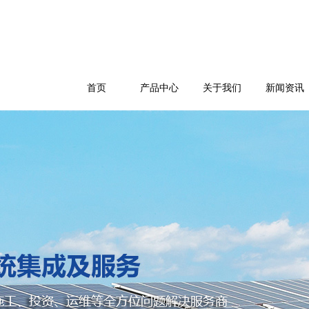
首页
产品中心
关于我们
新闻资讯
公司简介
企业文化