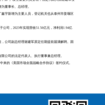
增为董事长、总经理。
丁鑫宇新增为主要人员，登记机关也从泰州市姜堰区
，2023年实现营收51.56亿元，净利润1.94亿
离任，公司副总经理谢建军原定任期提前届满解聘。因
有限公司的法定代表人、执行董事兼总经理。
r公司与中来的《美国市场全面战略合作协议》签约仪式。