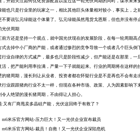
醒，开始关注如何优化资源配置以度过这一轮光伏周期的同时，谋求未来
绿能也只是行业里的玩家之一，相比其他巨头体量相对较小，事实上，之前
更不要说弘元绿能这个体量了。弘元绿能虽然甩货戈恩斯，但也并没有停
的光伏周期
正前方还是坚持一个观点，就中国光伏现在的发展阶段，在每一轮周期高
方式去掉中小厂商的产能，或者通过惨烈的竞争导致一个或者几个巨头倒
过行业自律的方式减产，最多也只是阶段性减少，但产能还是在那里，一
复活，把产能利用率拉满，产量一下子就能起来。行业的周期将在这样的
壁的猪周期，漫长到让从业者、投资者都在怀疑行业是不是再也不会有走
伏行业跟跟猪肉行业不太一样，但现在各种市场、政策、人为因素影响下
刻令人绝望的漫长猪周期，不由得让人担心。
题:又有厂商甩卖多晶硅产能，光伏这回终于有救了？
：
m6米乐官方网站-压力巨大！又一光伏企业宣布裁员
：
m6米乐官方网站-裁员！自救！又一光伏企业深陷危机