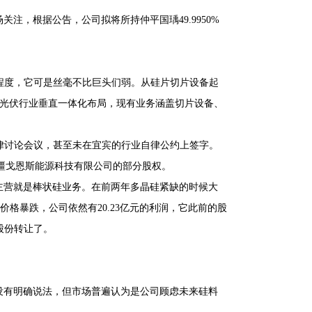
关注，根据公告，公司拟将所持仲平国瑀49.9950%
程度，它可是丝毫不比巨头们弱。从硅片切片设备起
完成了光伏行业垂直一体化布局，现有业务涵盖切片设备、
律讨论会议，甚至未在宜宾的行业自律公约上签字。
新疆戈恩斯能源科技有限公司的部分股权。
，主营就是棒状硅业务。在前两年多晶硅紧缺的时候大
年硅料价格暴跌，公司依然有20.23亿元的利润，它此前的股
股份转让了。
没有明确说法，但市场普遍认为是公司顾虑未来硅料