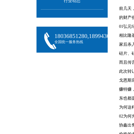
行业动态
前几天，
的财产
01弘
18036851280,18994301288,180
相比隆
全国统一服务热线
家后杀
硅片、
而且传
此次转
戈恩斯
赚特赚，
东也都
为何这
02为
协鑫出