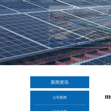
新闻资讯
公司新闻