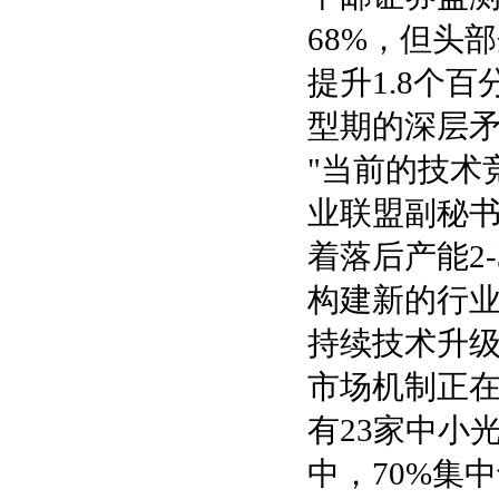
68%，但头
提升1.8个
型期的深层
"当前的技术
业联盟副秘书
着落后产能2
构建新的行业
持续技术升
市场机制正在
有23家中小
中，70%集