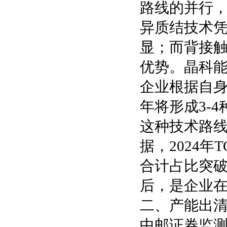
路线的并行
异质结技术
显；而背接
优势。晶科能
企业根据自
年将形成3-
这种技术路
据，2024年
合计占比突破
后，是企业
二、产能出
中邮证券监测