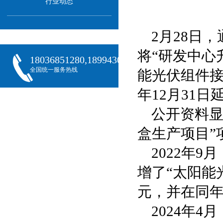
行业动态
2月28日
将“研发中心
18036851280,18994301288,18068407382
全国统一服务热线
能光伏组件接
年12月31日延
公开资料显
盒生产项目”
2022年
增了“太阳能
元，并在同年
2024年