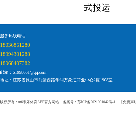
式投运
服务热线电话
18036851280
18994301288
18068407382
邮箱：61998061@qq.com
地址：江苏省昆山市前进西路华润万象汇商业中心2幢1908室
版权所有：m6米乐体育APP官方网站
备案号：苏ICP备2021001042号-1
【免责声