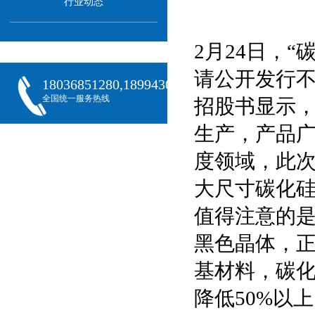
行业动态
2月24日，
请公开发行不
18036851280,18994301288,18068407382
全国统一服务热线
招股书显示，
生产，产品广
度领域，此次
大尺寸碳化
值得注意的是
黑色晶体，
基材料，碳
降低50%以