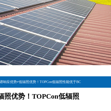
谱响应优势≠低辐照优势！TOPCon低辐照性能优于BC
辐照优势！TOPCon低辐照