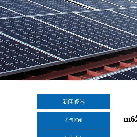
新闻资讯
m
公司新闻