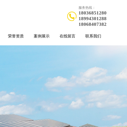
服务热线：
18036851280
18994301288
18068407382
荣誉资质
案例展示
在线留言
联系我们