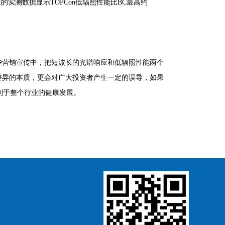
以往的实测数据显示TOPCon低辐照性能比BC最高约
某些营销宣传中，把短波长的光谱响应和低辐照性能两个
量差异的本质，更会对广大投资者产生一定的误导，如果
利于整个行业的健康发展。