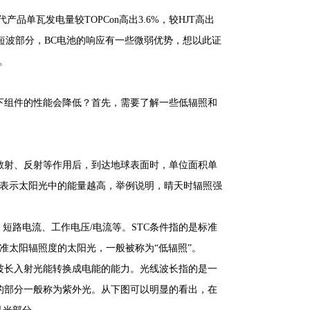
单瓦发电量较TOPCon高出3.6%，较HJT高出
短波部分，BC电池的响应有一些微弱优势，想以此证
。
下组件的性能会降低？首先，需要了解一些低辐照和
散射、反射等作用后，到达地球表面时，单位面积单
，表示太阳光中的能量越高，举例说明，晴天时辐照强
短路电流、工作电压/电流等。STC条件指的是标准
标准太阳辐照度的太阳光，一般被称为“低辐照”。
波长入射光能转换成电能的能力。光线波长指的是一
的部分一般称为紫外光。从下图可以明显的看出，在