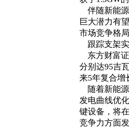
伴随新能
巨大潜力有
市场竞争格
跟踪支架
东方财富证
分别达95吉
来5年复合增
随着新能
发电曲线优
键设备，将
竞争力方面