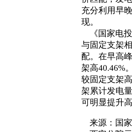
充分利用早
现。
《国家电投
与固定支架
配。在早高峰
架高40.4
较固定支架高3
架累计发电量
可明显提升
来源：国