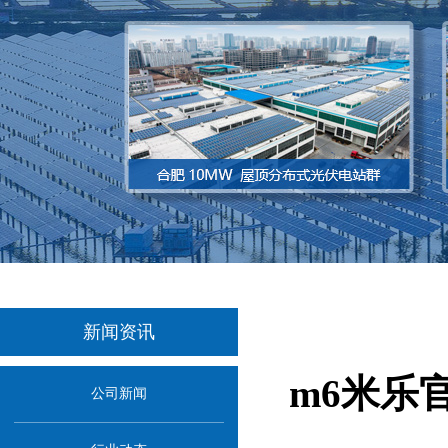
新闻资讯
m6米乐
公司新闻