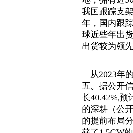
我国跟踪支架
年，国内跟踪
球近些年出
出货较为领
从2023
五。据公开信息
长40.42
的深耕（公开
的提前布局分
获了1.5GW