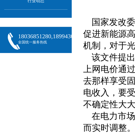
行业动态
国家发改委
促进新能源
18036851280,18994301288,18068407382
全国统一服务热线
机制，对于
该文件提
上网电价通
去那样享受
电收入，要
不确定性大
在电力市
而实时调整