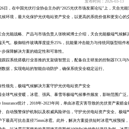
发布时间：2026-03-13
月26日，在中国光伏行业协会主办的“2025光伏市场发展论坛”上，天合
气候环境，最大化保护光伏电站资产安全，以更高的系统价值和更安心的
68407382
天合光能战略、产品与市场负责人张映斌博士介绍，天合光能极端气候解
端天气。极御组件玻璃厚度提升25%，抗能量冲击能力与传统同版型组件相
一步保障解决方案的稳定性和可靠性。
能跟踪系统搭载行业首推的支架级智慧云，配备自主研发的控制器TCU与
测数据，实现电站的智能自动防护，确保系统安全稳定运行。
靠性领先，极端气候解决方案守护光伏电站资产安全
着全球气候变暖，冰雹、强风、暴雪等极端气候事件频发，影响范围广泛。根
be Insurance统计，2018年-2023年间，单由冰雹灾害导致的光伏资
计、自动预警保护机制以及权威风险评估，守护光伏电站资产安全。极端气候
护下最高可抗击直径75mm冰雹。此外，解决方案提供短时冰雹气候预报