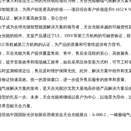
位于澳大利亚昆士兰州的光伏电站项目为例，天合光能极端气候解决方案
智能算法，为用户创造更高的价值——项目综合客户价值提升0.1652￥/W
威认证，解决方案高效安装，安心交付
力于成为全球光储智慧能源解决方案的领导者，天合光能卓越的可融资性获得
光能的组件、支架产品通过了UL、DNV等第三方机构的可融资验证，获得了Ki
、CGC等权威第三方机构的认证，为产品的质量和可靠性提供有力背书。
外，天合光能为客户提供覆盖售前、售中、售后全流程的安心、高效服务
案，提升安装效率和现场施工效率，如在采用压块安装方式时，可节工时省
实时监测精准定位，售后及时维护保障无忧。此外，解决方案中组件和支
目验证快速高效。统一的质保窗口，进一步提升售后服务的效率和质量。
端气候解决方案的发布，是天合光能沙戈荒大基地高价值产品解决方案后
转型的扎实一步。未来，天合光能将继续以客户为中心，以场景为导向，
世界贡献天合力量。
迎莅临中国国际光伏创新应用展览会天合光能展台：A-008-2，一睹极端