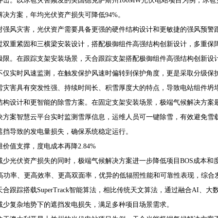
冲击。以冰雹灾害频发的美国德克萨斯州100MW光伏电站项目为例，冰雹
解决方案，年均光伏资产损失可降低94%。
对强风灾害，光伏资产需要具备更强的硬件结构设计和更敏捷的强风预警
过双重紧固和三横梁安装设计，搭配极御组件高强结构创新设计，多重保障系统抗
极限。在跟踪支架安装场景，天合跟踪支架搭配极御组件高强结构创新设计，机械
不仅实时风速监测，在触发保护风速时偏转到保护角度，更是采取分级保
雪灾害具有突发性强、持续时间长、积雪厚度大的特点，导致电站组件坍
结构设计和更智能的除雪方案。在固定支架安装场景，极端气候解决方案最
决方案智慧云平台实时监测雪厚信息，运维人员可一键除雪，有效避免雪
遮挡导致的发电量损失，确保系统稳定运行。
维价值支撑，度电成本再降2.84%
减少光伏资产损失的同时，极端气候解决方案进一步降低项目BOS成本和度电
ra更高功率、更高效率、更高双面率，优异的低辐照性能和可靠性表现，综
天合跟踪搭载SuperTrack智能算法，相比传统天文算法，通过融合AI
减少复杂地势下的遮挡发电损失，满足多种项目场景需求。