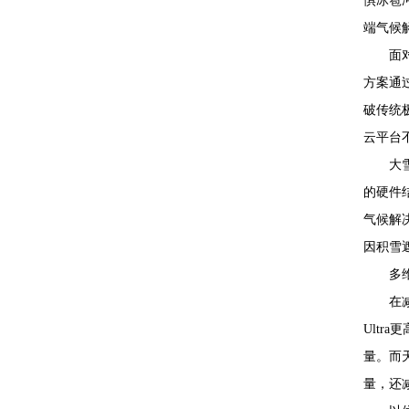
惧冰雹
端气候
面
方案通
破传统
云平台
大
的硬件
气候解
因积雪
多
在
Ult
量。而
量，还