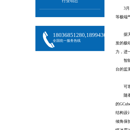
行业动态
3
等极端
18036851280,18994301288,180
据
全国统一服务热线
发的极
力，进
智
台的监
可
随
的GCu
结构设
倾角保