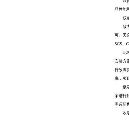
以
品性能和
权
致
可。天合
SGS
此
安装方
行故障
底，项
极
案进行
零碳新
欢