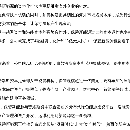
碧新能源的资本化打法也更易引发海外企业的针对。
在保障技术优势的同时，如何构建更具韧性的海外市场拓展体系，成为行
业与资本的融合体，让每寸屋顶产生现金流
期与越秀资本和洛能资本的强势合作外，保碧新能源过去的资本运作也堪称
年多，公司就完成了4轮融资，总计约15亿元人民币，保碧新能源也创造
方来看，公司的A3、A4轮融资，由普洛斯资本和芯联集成领投、奥牛资
。
普洛斯资本是全球头部资管机构，资管规模超过千亿美元，既有丰沛的屋
资本底层资产已经覆盖了物流仓储、产业园区、数据中心、新能源等领域
业触角延伸至各领域。
9月，保碧新能源与普洛斯资本联合发起的分布式绿色能源投资平台—洛能资
资产管理和资产开发、运维利用到新能源这一新领域。
保碧新能源正推动分布式光伏从“项目时代”走向“资产时代”，然而创新突