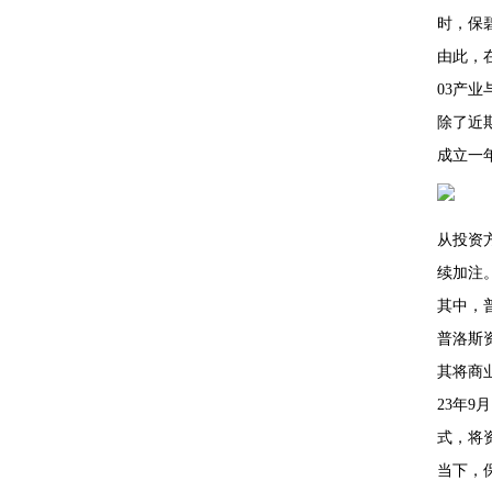
时，保
由此，
03产
除了近
成立一
从投资
续加注
其中，
普洛斯
其将商
23年
式，将
当下，