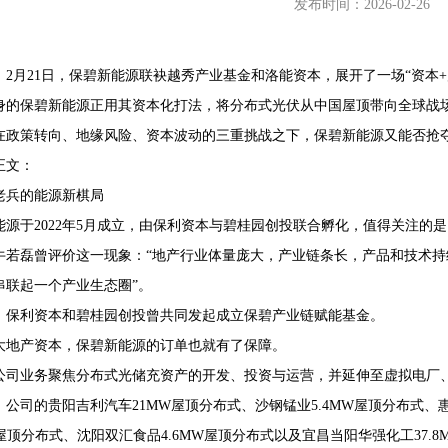
发布时间：2026-02-26
】2月21日，保碧新能源联袂越秀产业基金和洛能资本，展开了一场“资本+
身的保碧新能源正用其资本化打法，将分布式光伏从中国屋顶带向全球战
68407382
在政策转向、地缘风险、资本波动的三重挑战之下，保碧新能源又能否抢
正文：
产老兵的能源新棋局
能源于2022年5月成立，由保利资本与碧桂园创投联合孵化，值得关注的
牛若磊曾评价这一现象：“地产行业体量庞大，产业链条长，产品和技术
串联起一个产业生态圈”。
0年，保利资本和碧桂园创投曾共同发起成立保碧产业链赋能基金。
大地产资本，保碧新能源的订单也就有了保障。
公司业务聚焦分布式光储充资产的开发、投资与运营，并延伸至虚拟电厂
年，公司的贵阳吉利汽车21MW屋顶分布式、沙钢锰业5.4MW屋顶分布式、
W屋顶分布式、沈阳双汇食品4.6MW屋顶分布式以及宜昌当阳华强化工37