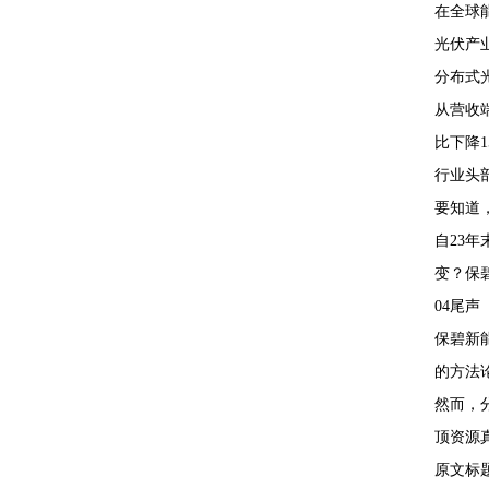
在全球
光伏产
分布式
从营收端
比下降15
行业头
要知道
自23
变？保
04尾声
保碧新
的方法
然而，
顶资源
原文标