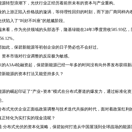
能源转型浪潮下，光伏行业正经历着前所未有的资本与产业重构。
业的上游正陷入价格战的漩涡，等待理性回归的时刻，而下游厂商同样内
光伏陷入了“叫好不叫座”的尬尴阶段。
来看，作为光伏领域的头部选手，隆基绿能在24年3季度营收585.93亿，同比
6.12%。
部如此，保碧新能源等初创企业的日子势必也不会好过。
，资本市场对行业调整的反应极为敏感。
年末的A3A4轮融资起，保碧新能源已经一年多的时间没有向外界发布获得
碧新能源的资本打法又能坚持多久？
能源的崛起印证了“产业+资本”模式在分布式赛道的爆发力，通过标准化
论。
分布式光伏企业正面临政策调整与技术迭代共振的时代，面对着政策红利
真正转化为实打实的现金流呢？
题:分布式光伏的资本化策略，保碧如何打造从中国屋顶到全球战场的能源