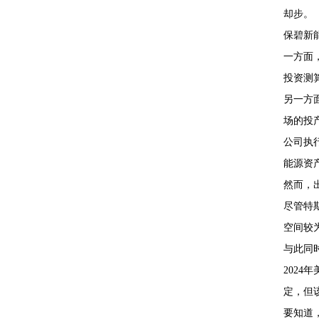
却步。
保碧新
一方面
投资测
另一方
场的投
公司执
能源资
然而，
尽管特
空间较
与此同
202
定，但
要知道