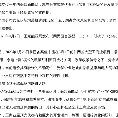
成立仅一年的保碧新能源，就在分布式光伏资产上实现了GW级的开发量
光伏产业链正经历政策的转向期。
4年全国分布式光伏新增装机达到1.2亿千瓦，约占光伏总装机量的43%，
愈发突出。
2025年4月2日，国家能源局发布《网民留言选登（二）》，明确了《分
明，2025年1月23日前已备案但未能在5月1日前并网的大型工商业项目
自用、余电上网"模式的政策红利窗口或将关闭，政策收紧信号之下，分布
外，当前电价具有较强的不确定性，光伏企业还要面临收益率与电力消纳
企业只得在煎熬中等待行业秩序的理性回归。
中国屋顶到全球战场的跃进之路
的SolarCity苦苦挣扎于户用光伏时，保碧新能源已用“资本×产业”的
2月，保碧新能源联袂越秀资本、洛能资本，延展公司“屋顶金融化”的战略布
顶已然无法满足保碧的胃口，其野心正扩张至全球工商业屋顶市场。
来，工商业屋顶光伏都有着巨大的开发潜力，然而，屋顶碎片化问题却一直