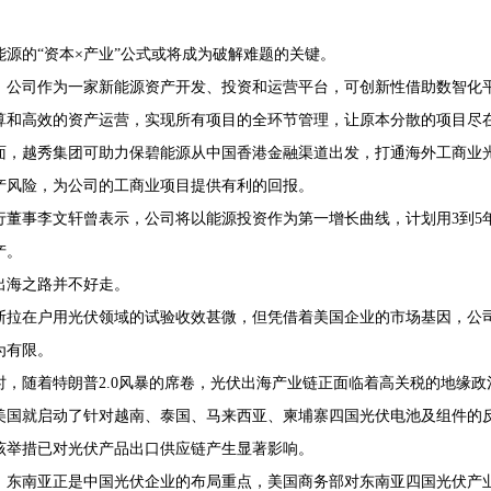
能源的“资本×产业”公式或将成为破解难题的关键。
，公司作为一家新能源资产开发、投资和运营平台，可创新性借助数智化
算和高效的资产运营，实现所有项目的全环节管理，让原本分散的项目尽
面，越秀集团可助力保碧能源从中国香港金融渠道出发，打通海外工商业
产风险，为公司的工商业项目提供有利的回报。
行董事李文轩曾表示，公司将以能源投资作为第一增长曲线，计划用3到5年
产。
出海之路并不好走。
斯拉在户用光伏领域的试验收效甚微，但凭借着美国企业的市场基因，公
为有限。
时，随着特朗普2.0风暴的席卷，光伏出海产业链正面临着高关税的地缘政
4年美国就启动了针对越南、泰国、马来西亚、柬埔寨四国光伏电池及组件
该举措已对光伏产品出口供应链产生显著影响。
，东南亚正是中国光伏企业的布局重点，美国商务部对东南亚四国光伏产业