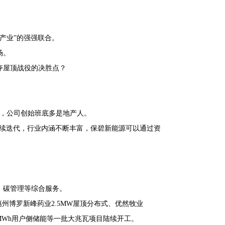
产业”的强强联合。
场。
夺屋顶战役的决胜点？
是，公司创始班底多是地产人。
持续迭代，行业内涵不断丰富，保碧新能源可以通过资
、碳管理等综合服务。
惠州博罗新峰药业2.5MW屋顶分布式、优然牧业
.8MWh用户侧储能等一批大兆瓦项目陆续开工。