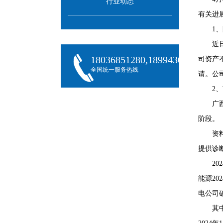
行业动态
有关进
1
近
18036851280,18994301288,180
司资产
全国统一服务热线
请。公
2
广
阶段。
资
提供诊
2
能源2
电公司
其中