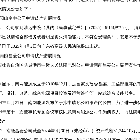
展情况公告如下：
、阳山南电公司申请破产进展情况
日，公司收到清远中院出具的《民事裁定书》[（2025）粤18破申5号]
68407382
不足以清偿全部债务或者明显丧失清偿能力，不符合受理条件，裁定不予
司已于2025年4月2日向广东省高级人民法院提出上诉。
、南能昌菱公司申请破产进展情况
西壮族自治区防城港市中级人民法院已对公司申请南能昌菱公司破产案件予以立
料显示，南网能源成立于2010年12月，是国家发改委备案、工信部推荐
断、设计、改造、综合能源项目投资及运营维护等一站式综合节能服务。
024年12月21日，南网能源发布关于拟申请孙公司破产的公告。为了进
024年第十一次董事长专题会议审议同意南网能源公司作为债权人，向法
破产。
，南能昌菱公司截至2024年9月30日（未经审计）资产总额31,244.10万元，负