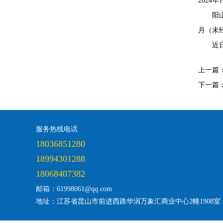
2024年
阳山
月（未经
近
上一篇
下一篇
服务热线电话
18036851280
18994301288
18068407382
邮箱：61998061@qq.com
地址：江苏省昆山市前进西路华润万象汇商业中心2幢1908室