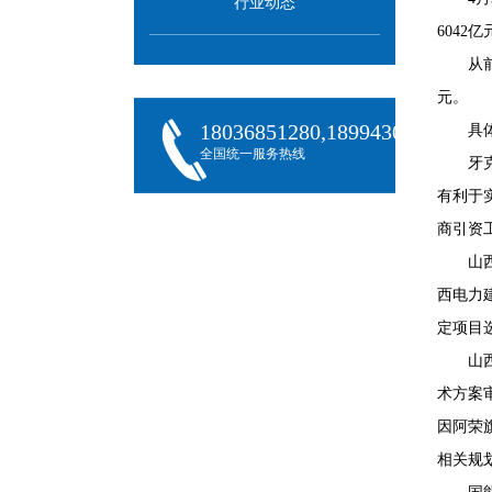
行业动态
604
从
元。
18036851280,18994301288,180
具
全国统一服务热线
牙
有利于
商引资
山
西电力
定项目
山
术方案
因阿荣
相关规