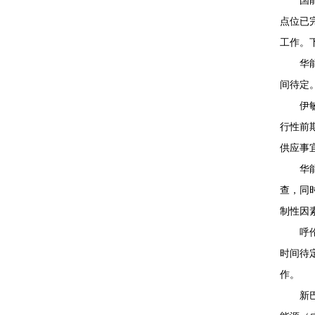
国
点位已
工作。
华
间待定
伊
行性前
供应事
华
查，同
制性因
呼
时间待
作。
新