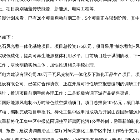
2亿元。项目类别涵盖传统能源、新能源、电网工程等。
前期计划来看，已有28个项目启动前期工作，5个项目正在谋划阶段。其中，
68407382
体如下：
克石风光蓄一体化基地项目。项目总投资176亿元，项目采用“抽水蓄能+
实现低碳化，提高可再生能源整体利用水平。目前项目处于谋划阶段，下
工作，尽快明确实施主体，加快推进相关手续办理。
西电力建设有限公司200万千瓦风光制氢一体化及下游化工品生产项目。项
建设有限公司。已签订合作协议，正在开展可行性研究报告编制的调研工
选址，推进项目前期手续办理工作；二是积极协调下游产品销售渠道。
西国际能源风电制35万吨绿色航空煤油项目。项目总投资107亿元，项目
审核，编制完成项目申报书。待化工集中区申报成功后开展山西国际能源风
旗重新将化工集中区申报范围调整至距离阿伦河1公里外侧，需重新编制化
划、报告，建议协调自治区工信厅对阿荣旗化工集中区申报工作给予支持