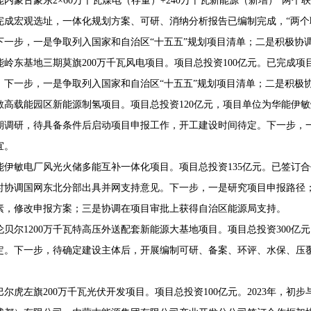
能内蒙古蒙东2×60万千瓦煤电（存量）+240万千瓦新能源（新增）“两个
完成宏观选址，一体化规划方案、可研、消纳分析报告已编制完成，“两个
下一步，一是争取列入国家和自治区“十五五”规划项目清单；二是积极协
能岭东基地三期莫旗200万千瓦风电项目。项目总投资100亿元。已完成
。下一步，一是争取列入国家和自治区“十五五”规划项目清单；二是积极
敏高载能园区新能源制氢项目。项目总投资120亿元，项目单位为华能伊
期调研，待具备条件后启动项目申报工作，开工建设时间待定。下一步，
宜。
能伊敏电厂风光火储多能互补一体化项目。项目总投资135亿元。已签订
时协调国网东北分部出具并网支持意见。下一步，一是研究项目申报路径
素，修改申报方案；三是协调在项目审批上获得自治区能源局支持。
伦贝尔1200万千瓦特高压外送配套新能源大基地项目。项目总投资300
定。下一步，待确定建设主体后，开展编制可研、备案、环评、水保、压
巴尔虎左旗200万千瓦光伏开发项目。项目总投资100亿元。2023年，