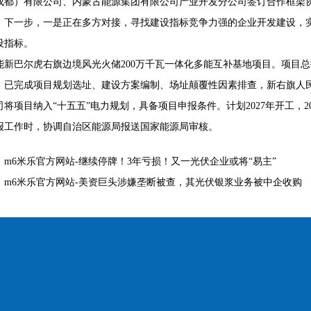
成都）有限公司、内蒙古能源集团有限公司产业开发分公司签订合作框架
。下一步，一是正在多方对接，寻找建设指标竞争力强的企业开发建设，实
设指标。
能新巴尔虎右旗边境风光火储200万千瓦一体化多能互补基地项目。项目总
。已完成项目规划选址、建设方案编制、场址颠覆性因素排查，新右旗人
司将项目纳入“十五五”电力规划，具备项目申报条件。计划2027年开工，
报工作时，协调自治区能源局报送国家能源局审核。
：
m6米乐官方网站-继续停牌！3年亏损！又一光伏企业或将“易主”
：
m6米乐官方网站-美资巨头涉嫌垄断被查，其光伏银浆业务被中企收购