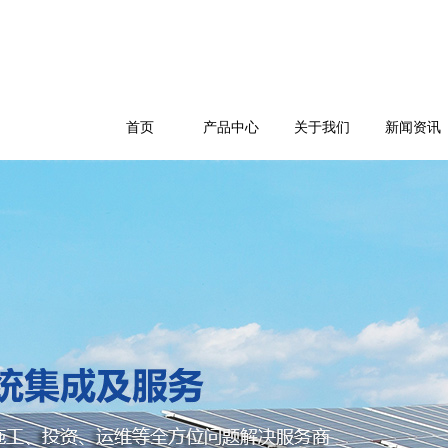
首页
产品中心
关于我们
新闻资讯
公司简介
企业文化