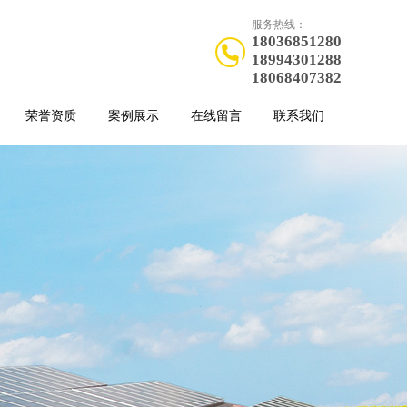
服务热线：
18036851280
18994301288
18068407382
荣誉资质
案例展示
在线留言
联系我们