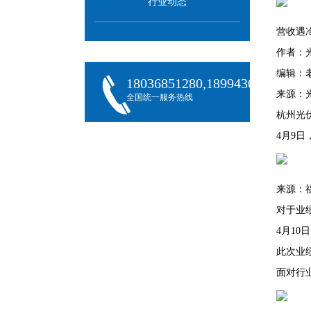
行业动态
营收遇
作者：
编辑：
18036851280,18994301288,180
来源：
全国统一服务热线
杭州光
4月9日
来源：福
对于业
4月10
此次业
面对行