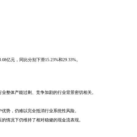
8亿元，同比分别下滑15.23%和29.33%。
行业整体产能过剩、竞争加剧的行业背景密切相关。
户优势，仍难以完全抵消行业系统性风险。
压的情况下仍维持了相对稳健的现金流表现。