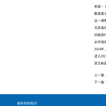
来源： 
数据显示
这一调
尤其值
仍稳居
从市场
202
进入2
原文标题
上一篇
下一篇
服务热线电话