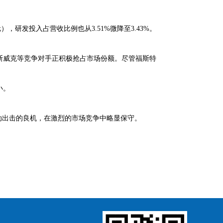
元），研发投入占营收比例也从3.51%微降至3.43%。
斯威克等竞争对手正积极抢占市场份额。尽管福斯特
小。
主动出击的良机，在激烈的市场竞争中略显保守。