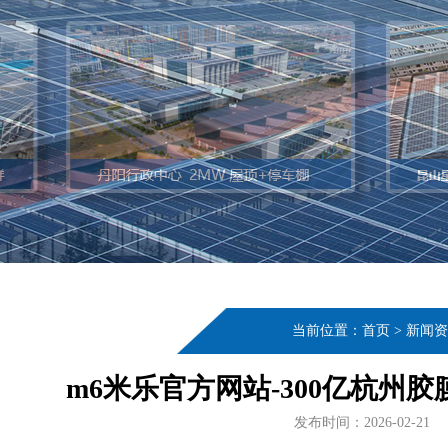
当前位置：
首页
>
新闻资
m6米乐官方网站-300亿杭州胶
发布时间：2026-02-21