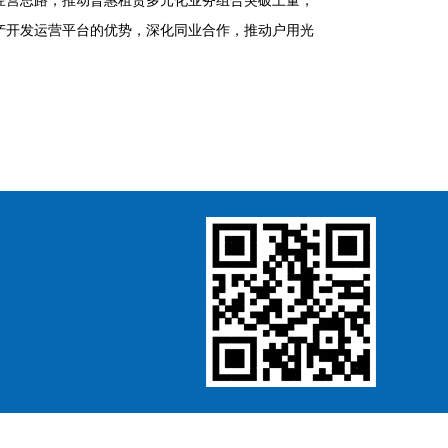
的经营思路，推动普惠租赁多元化业务组合突破上量，
产开发运营平台的优势，深化同业合作，推动户用光