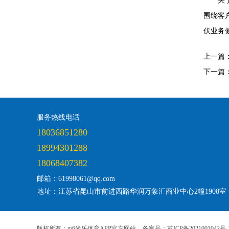
关
围绕客
伏业务
上一篇
下一篇
服务热线电话
18036851280
18994301288
18068407382
邮箱：61998061@qq.com
地址：江苏省昆山市前进西路华润万象汇商业中心2幢1908室
版权所有：m6米乐体育APP官方网站
备案号：苏ICP备2021001042号-