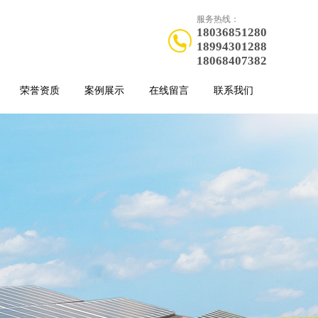
服务热线：
18036851280
18994301288
18068407382
荣誉资质
案例展示
在线留言
联系我们