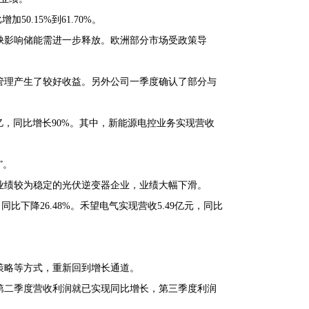
0.15%到61.70%。
短缺影响储能需进一步释放。欧洲部分市场受政策导
管理产生了较好收益。另外公司一季度确认了部分与
05亿，同比增长90%。其中，新能源电控业务实现营收
”。
本业绩较为稳定的光伏逆变器企业，业绩大幅下滑。
，同比下降26.48%。禾望电气实现营收5.49亿元，同比
策略等方式，重新回到增长通道。
第二季度营收利润就已实现同比增长，第三季度利润