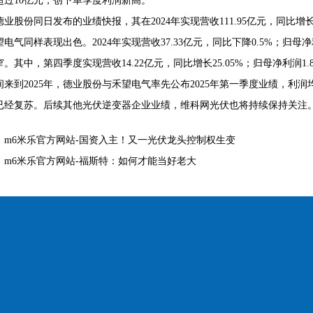
超过10亿元，创下单季度利润新高。
德业股份同日发布的业绩快报，其在2024年实现营收111.95亿元，同比增长49
望电气同样表现出色。2024年实现营收37.33亿元，同比下降0.5%；归母净
。其中，第四季度实现营收14.22亿元，同比增长25.05%；归母净利润1.8
间来到2025年，德业股份与禾望电气率先公布2025年第一季度业绩，
已经复苏。后续其他光伏逆变器企业业绩，维科网光伏也将持续保持关注
：
m6米乐官方网站-国资入主！又一光伏龙头控制权生变
：
m6米乐官方网站-福斯特：如何才能当好老大