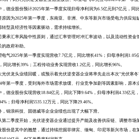
中，德业股份预计2025年第一季度实现归母净利润为6.5亿元到7亿元，同比增加5
要原因为2025年第一季度，东南亚、非洲、中东等新兴市场受电力供应
源转型及经济性等因素驱动，需求持续增长。
68407382
司秉承汇率风险中性原则，通过汇率管理对冲汇率波动，以及流动性资金
关的政府补助。
望电气2025年第一季度实现营收7.7亿元，同比增长41%；归母净利润1.
元，同比增长39%；工程传动业务实现营收1.2亿元，同比增长96%。
大光伏龙头业绩回暖，或预示着光伏逆变器企业将率先走出本次“光伏寒冬
024年第一季度，受到海外市场需求放缓、行业竞争加剧等因素影响，原
中，德业股份实现营收18.84亿元，同比下降9.64%，归母净利润4.33亿元
.04%；归母净利润5535.12万元，同比下降29.46%。
外，锦浪科技、固德威等企业业绩也出现了大幅下滑。
从第二季度开始，光伏逆变器企业通过提升产能及改善供应链、调整市场
业股份是其中的翘楚，通过持续挖掘菲律宾、缅甸、印尼等新兴市场，在