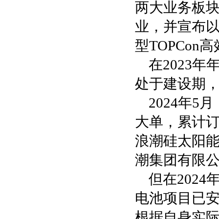
两大业务板块
业，并宣布以
型TOPCon
在2023
处于建设期
2024年
大单，累计订
浪潮硅太阳能
潮集团有限公
但在202
电池项目已安
根据自身实