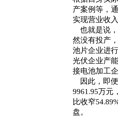
产案例等，
实现营业收入1
也就是说
然没有投产
池片企业进
光伏企业产
接电池加工
因此，即便
9961.95万
比收窄54.
盘。