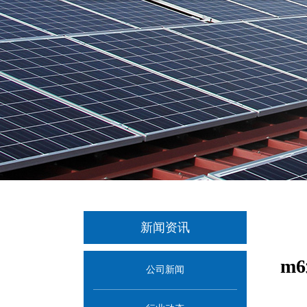
新闻资讯
m
公司新闻