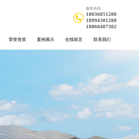
服务热线：
18036851280
18994301288
18068407382
荣誉资质
案例展示
在线留言
联系我们