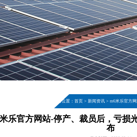
当前位置：
首页
>
新闻资讯
>
m6米乐官方
6米乐官方网站-停产、裁员后，亏损
布