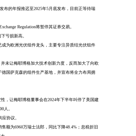
发布的年报推迟至2025年5月底发布，目前正等待瑞
nge Regulation将暂停其证券交易。
至创下亏损新高。
已成为欧洲光伏组件龙头，主要专注异质结光伏组件
续亏损，并未让梅耶博格加大技术创新力度，反而加大了向欧
位于德国萨克森的组件生产基地，并宣布将全力布局拥
定性，让梅耶博格董事会在2024年下半年叫停了美国建
00人。
件供应协议。
额为6960万瑞士法郎，同比下降48.4%；息税折旧