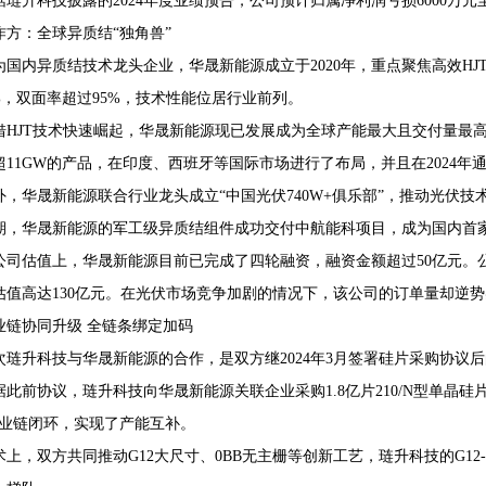
据琏升科技披露的2024年度业绩预告，公司预计归属净利润亏损6000万元至1
作方：全球异质结“独角兽”
为国内异质结技术龙头企业，华晟新能源成立于2020年，重点聚焦高效H
5%，双面率超过95%，技术性能位居行业前列。
借HJT技术快速崛起，华晟新能源现已发展成为全球产能最大且交付量最高
超11GW的产品，在印度、西班牙等国际市场进行了布局，并且在2024年通
外，华晟新能源联合行业龙头成立“中国光伏740W+俱乐部”，推动光伏技
期，华晟新能源的军工级异质结组件成功交付中航能科项目，成为国内首
公司估值上，华晟新能源目前已完成了四轮融资，融资金额超过50亿元。公司
估值高达130亿元。在光伏市场竞争加剧的情况下，该公司的订单量却逆
业链协同升级 全链条绑定加码
次琏升科技与华晟新能源的合作，是双方继2024年3月签署硅片采购协议
据此前协议，琏升科技向华晟新能源关联企业采购1.8亿片210/N型单晶硅
产业链闭环，实现了产能互补。
术上，双方共同推动G12大尺寸、0BB无主栅等创新工艺，琏升科技的G12-0