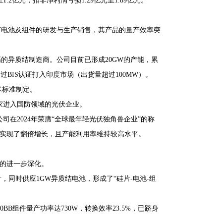
.2亿元；扣非净利润亏损1.29亿元至1.89亿元。
JT电池及组件的研发与生产销售，其产品的量产效率突
的异质结制造商。公司目前已形成20GW的产能，累
过BIS认证打入印度市场（出货量超过100MW）。
术标准制定。
家进入国防领域的光伏企业。
在2024年荣膺“全球最年轻光伏独角兽企业”的称
势实现了翻倍增长，且产能利用率维持较高水平。
后的进一步深化。
片，同时供应1GW异质结电池，形成了“硅片-电池-组
BB组件量产功率达730W，转换效率23.5%，已跻身