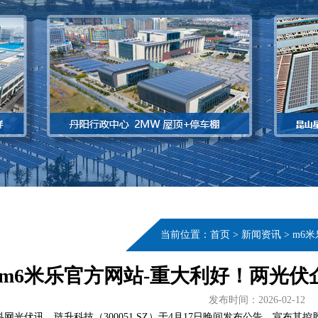
当前位置：
首页
>
新闻资讯
>
m6
m6米乐官方网站-重大利好！两光伏
发布时间：2026-02-12
科网光伏讯，琏升科技（300051.SZ）于4月17日晚间发布公告，宣布