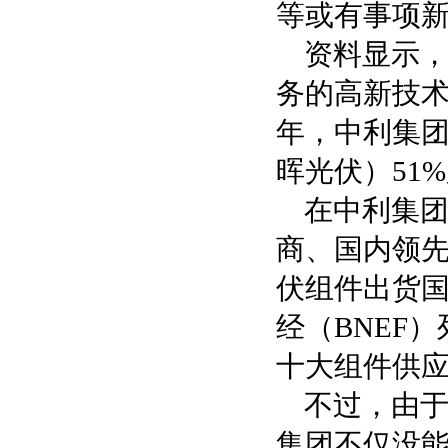
等或有事项新
资料显示，
务的高新技术
年，中利集
晖光伏）51
在中利集
商、国内领先
伏组件出货国
经（BNEF
十大组件供
不过，由
集团不仅没能