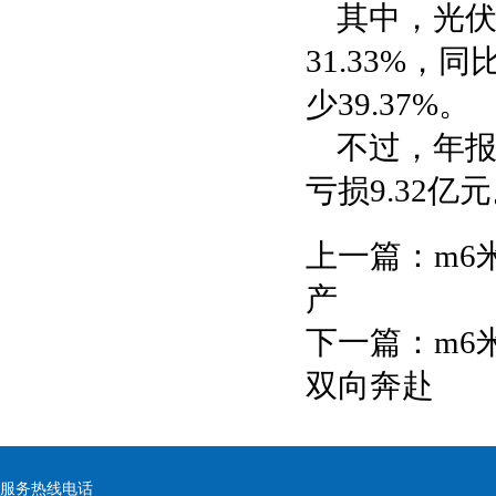
其中，光伏
31.33%，
少39.37%。
不过，年报
亏损9.32亿
上一篇：
m6
产
下一篇：
m6
双向奔赴
服务热线电话