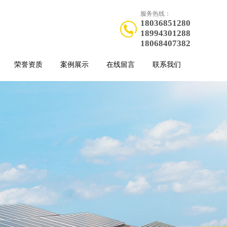
服务热线：
18036851280
18994301288
18068407382
荣誉资质
案例展示
在线留言
联系我们