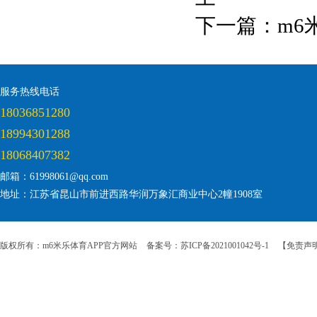
下一篇：
m6
服务热线电话
18036851280
18994301288
18068407382
邮箱：61998061@qq.com
地址：江苏省昆山市前进西路华润万象汇商业中心2幢1908室
版权所有：m6米乐体育APP官方网站
备案号：苏ICP备2021001042号-1
【免责声