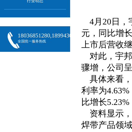
行业动态
4月20日，
元，同比增长1
18036851280,18994301288,18068407382
全国统一服务热线
上市后营收
对此，宇
骤增，公司
具体来看，
利率为4.63
比增长5.23
资料显示，
焊带产品领