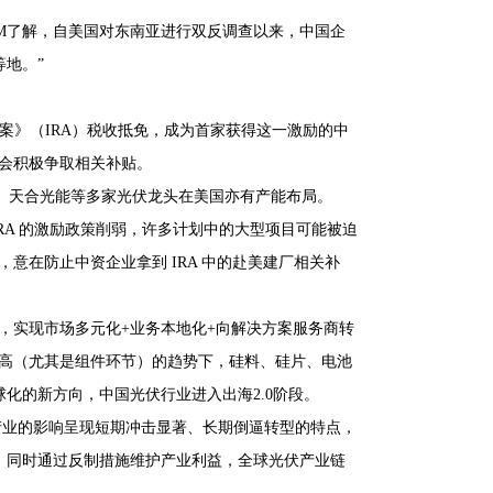
MM了解，自美国对东南亚进行双反调查以来，中国企
地。”
法案》（IRA）税收抵免，成为首家获得这一激励的中
也会积极争取相关补贴。
斯、天合光能等多家光伏龙头在美国亦有产能布局。
 IRA 的激励政策削弱，许多计划中的大型项目可能被迫
，意在防止中资企业拿到 IRA 中的赴美建厂相关补
，实现市场多元化+业务本地化+向解决方案服务商转
提高（尤其是组件环节）的趋势下，硅料、硅片、电池
化的新方向，中国光伏行业进入出海2.0阶段。
产业的影响呈现短期冲击显著、长期倒逼转型的特点，
，同时通过反制措施维护产业利益，全球光伏产业链