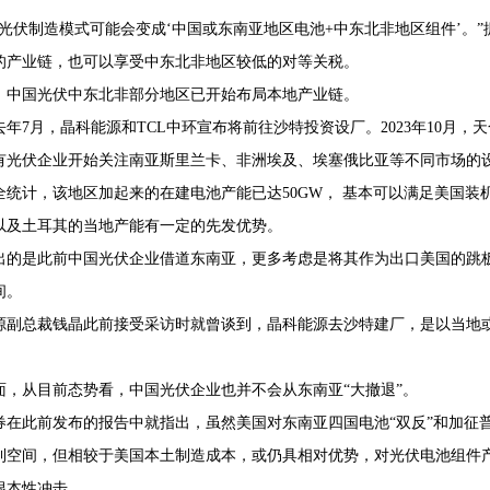
的光伏制造模式可能会变成‘中国或东南亚地区电池+中东北非地区组件’。
的产业链，也可以享受中东北非地区较低的对等关税。
，中国光伏中东北非部分地区已开始布局本地产业链。
去年7月，晶科能源和TCL中环宣布将前往沙特投资设厂。2023年10月
有光伏企业开始关注南亚斯里兰卡、非洲埃及、埃塞俄比亚等不同市场的
全统计，该地区加起来的在建电池产能已达50GW， 基本可以满足美国装机
以及土耳其的当地产能有一定的先发优势。
出的是此前中国光伏企业借道东南亚，更多考虑是将其作为出口美国的跳
间。
源副总裁钱晶此前接受采访时就曾谈到，晶科能源去沙特建厂，是以当地
面，从目前态势看，中国光伏企业也并不会从东南亚“大撤退”。
券在此前发布的报告中就指出，虽然美国对东南亚四国电池“双反”和加征
利空间，但相较于美国本土制造成本，或仍具相对优势，对光伏电池组件产
根本性冲击。