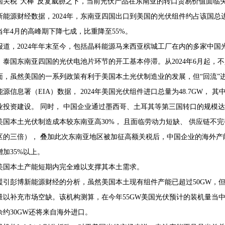
国关税“大棒”反复威胁之下，当前光伏产品在东南亚的转口贸易价值面临
新能源财经数据，2024年，东南亚四国出口到美国的光伏组件约占该国总进口
当年4月的高峰期下降七成，比重降至55%。
报道，2024年年末至今，包括晶科能源马来西亚槟城工厂在内的多家中
、泰国东南亚四国的光伏电池片环节的开工基本停滞。从2024年6月起，
面，虽然美国的一系列政策有利于美国本土光伏制造业的发展，但“回流”
源信息署（EIA）数据， 2024年美国光伏组件进口总量为48.7GW， 
业投资建设。 同时， 中国企业通过墨西哥、土耳其等第三国转口的规模达8
美国本土光伏制造成本较东南亚高30%， 且面临劳动力短缺、 供应链不完
区的三倍）， 叠加此次东南亚地区被加征高额关税后，中国企业的海外产
增加35%以上。
美国本土产能短期内完全难以支撑其本土需求。
援引彭博新能源财经的分析，虽然美国本土现有组件产能已超过50GW，
量以补充市场空缺。该机构测算，在今年55GW美国光伏预计的装机量当中
余约30GW还将来自海外进口。