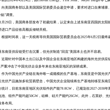
的2024年4月24日，由Convalt Energy、First Solar、Meyer
，向美国商务部以及美国国际贸易委员会递交申请，要求对进口自柬埔寨
补贴”调查。
4年11月29日，美国商务部发布了初裁结果，认定来自上述东南亚四国的太
些进口产品征收高额反倾销关税。
，根据时间表，这一关税将等待美国国际贸易委员会在2025年6月2日最终
番东南亚供应链受打击沉重，但光伏制造“回流”美国本土也并不容易。
，近期针对中国本土出口以及中国企业在东南亚地区构建的海外光伏供应链
等，严重冲击了中国光伏企业多年来在东南亚地区的深耕成果。
，作为中国光伏产业链在海外唯一成规模的生产基地，东南亚是中国光伏产
口光伏产品施加多轮贸易壁垒，中国光伏企业陆续将生产基地转移至东南
统计，目前东南亚地区光伏组件的产能78.8GW， 已规划在2027-203
电池、组件产能均超50GW，硅棒、硅片产能约26GW。此外，石英砂、
业务布局。