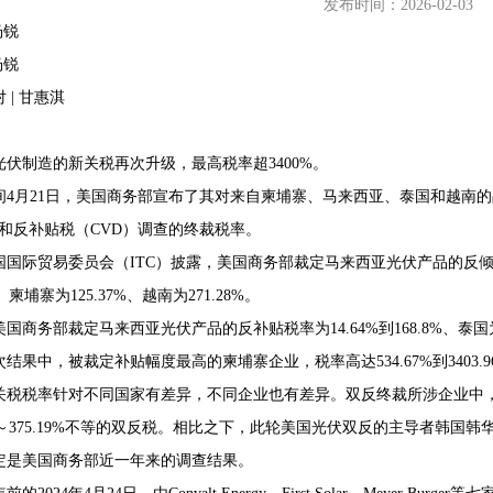
发布时间：2026-02-03
杨锐
杨锐
 | 甘惠淇
68407382
光伏制造的新关税再次升级，最高税率超3400%。
间4月21日，美国商务部宣布了其对来自柬埔寨、马来西亚、泰国和越南
）和反补贴税（CVD）调查的终裁税率。
国际贸易委员会（ITC）披露，美国商务部裁定马来西亚光伏产品的反倾销税率为
%、柬埔寨为125.37%、越南为271.28%。
国商务部裁定马来西亚光伏产品的反补贴税率为14.64%到168.8%、泰国为263.
结果中，被裁定补贴幅度最高的柬埔寨企业，税率高达534.67%到3403.9
关税税率针对不同国家有差异，不同企业也有差异。双反终裁所涉企业中
0%～375.19%不等的双反税。相比之下，此轮美国光伏双反的主导者韩国韩
定是美国商务部近一年来的调查结果。