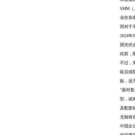
SMM
业在东
而对于
202
国光伏
此前，
不过，美
延后或
贴，这
“面对
型，或
及配套
无独有
中国企