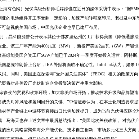
（上海有色网）光伏高级分析师毛婷婷也在近日的媒体采访中表示：“据S
南亚的电池组件开工率受到一定影响，加速产能转移至印尼、老挝及中东等
不可忽视的美国市场，中国光伏企业也早已建厂布局。
4年9月，晶科能源曾公开表示其位于佛罗里达州的工厂获得美国《降低通胀
企业。该工厂年产能为400兆瓦（MW），新投产美国2吉瓦（GW）产能
隆基绿能美国合资工厂5GW产能已于2024年一季度开始投入运营；阿特
国总统特朗普上台后，IRA 补贴将面临不确定性。InfoLink认为，如果
取消。同时，美国正在探索与“受外国关注实体”（FEOC）相关的政策方向
无疑将对赴美设厂光伏制造企业投资决策产生重大影响。
复杂多变的贸易和政策环境，加大非美市场开拓，推动技术升级和品牌塑造
将成为对冲风险和盈利回升的关键。”中信证券认为，在本土化制造要求
辅材等产业链上中游环节直接出口比例加速提升，成为当前光伏供应链全球
偶，马海天也在上述文章中最后总结指出：“美国此次关税政策， 对光伏
业的应对策略需聚焦海外产能优化、技术自主创新、市场多元化三大方向