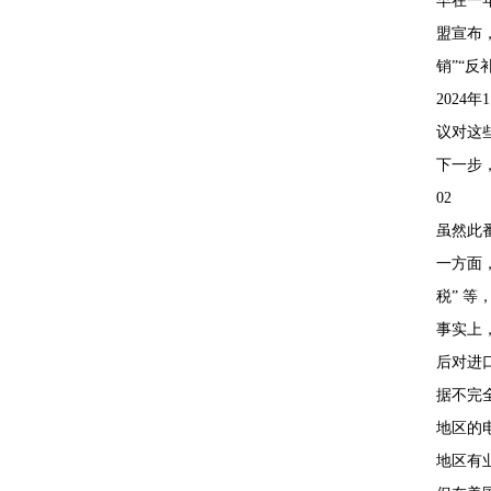
早在一年前
盟宣布
销”“反
202
议对这
下一步
02
虽然此
一方面
税” 
事实上
后对进
据不完全
地区的
地区有