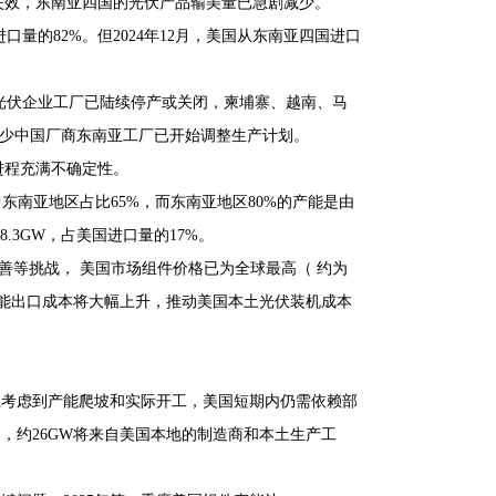
失效，东南亚四国的光伏产品输美量已急剧减少。
量的82%。但2024年12月，美国从东南亚四国进口
国光伏企业工厂已陆续停产或关闭，柬埔寨、越南、马
不少中国厂商东南亚工厂已开始调整生产计划。
进程充满不确定性。
其中东南亚地区占比65%，而东南亚地区80%的产能是由
.3GW，占美国进口量的17%。
善等挑战， 美国市场组件价格已为全球最高（ 约为
能出口成本将大幅上升，推动美国本土光伏装机成本
但考虑到产能爬坡和实际开工，美国短期内仍需依赖部
，约26GW将来自美国本地的制造商和本土生产工