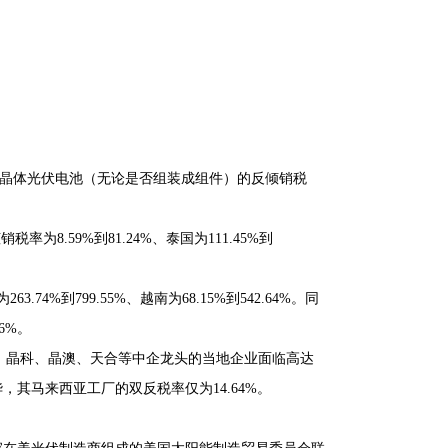
的晶体光伏电池（无论是否组装成组件）的反倾销税
8.59%到81.24%、泰国为111.45%到
74%到799.55%、越南为68.15%到542.64%。同
6%。
，晶科、晶澳、天合等中企龙头的当地企业面临高达
华，其马来西亚工厂的双反税率仅为14.64%。