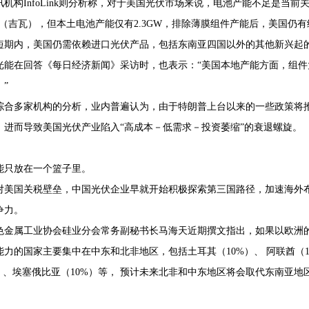
讯机构InfoLink则分析称，对于美国光伏市场来说，电池产能不足是当前
GW（吉瓦），但本土电池产能仅有2.3GW，排除薄膜组件产能后，美国仍有
短期内，美国仍需依赖进口光伏产品，包括东南亚四国以外的其他新兴起
光能在回答《每日经济新闻》采访时，也表示：“美国本地产能方面，组件大概
”
综合多家机构的分析，业内普遍认为，由于特朗普上台以来的一些政策将
，进而导致美国光伏产业陷入“高成本－低需求－投资萎缩”的衰退螺旋。
能只放在一个篮子里。
对美国关税壁垒，中国光伏企业早就开始积极探索第三国路径，加速海外布局
争力。
色金属工业协会硅业分会常务副秘书长马海天近期撰文指出，如果以欧洲的
力的国家主要集中在中东和北非地区，包括土耳其（10%）、 阿联酋（10
%）、埃塞俄比亚（10%）等， 预计未来北非和中东地区将会取代东南亚