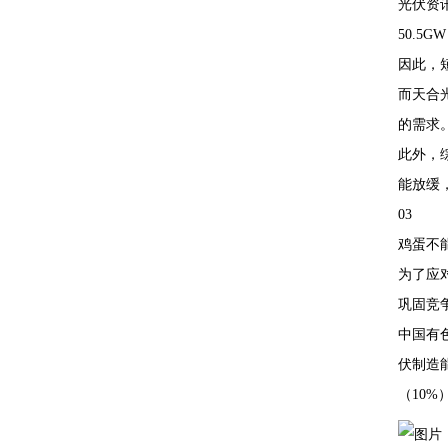
光伏资
50.5
因此，
而天合
的需求。
此外，
能放缓
03
鸡蛋不
为了应
巩固竞
中国有
伏制造能
（10