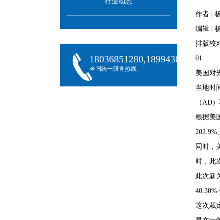
行业动态
作者 | 
编辑 | 
排版校对
18036851280,18994301288,180
01
全国统一服务热线
美国对
当地时
（AD
根据美国
202.9
同时，美
时，此次
此次新
40.3
这次裁