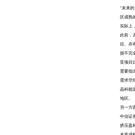
“未来
区成熟
实际上
此前，
目。亦
据不完
亚项目
需要指
需求空
晶科能
地区。
另一方
中信证
挤压盈
未造成