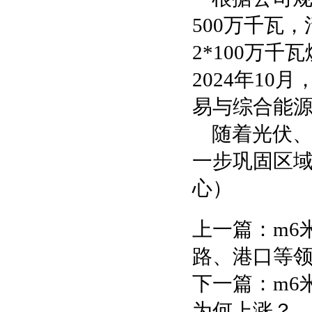
500万千瓦
2*100万
2024年1
易与综合能
随着光伏
一步巩固区域
心）
上一篇：
m6
路、港口等
下一篇：
m6
为何上涨？