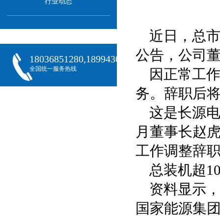
行业动态
近日，总市
公告，公司
18036851280,18994301288,18068407382
全国统一服务热线
因正常工
务。辞职后
这是长源电
月董事长赵虎
工作调整辞
总装机超10
资料显示，
国家能源集