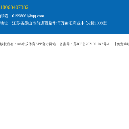
18068407382
邮箱：61998061@qq.com
地址：江苏省昆山市前进西路华润万象汇商业中心2幢1908室
版权所有：m6米乐体育APP官方网站
备案号：苏ICP备2021001042号-1
【免责声