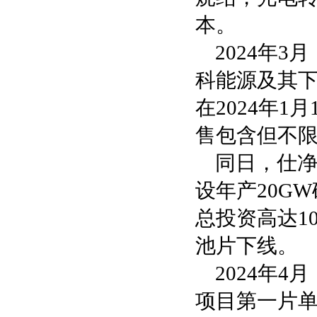
本。
2024年
科能源及其
在2024年1
售包含但不限
同日，仕
设年产20G
总投资高达1
池片下线。
2024年
项目第一片