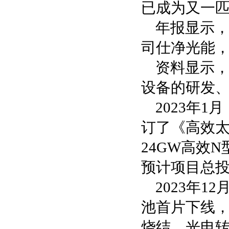
已成为又一
年报显示，
司仕净光能，
资料显示
设备的研发
2023年
订了《高效
24GW高效
预计项目总投
2023年1
池首片下线，采
烧结，光电转