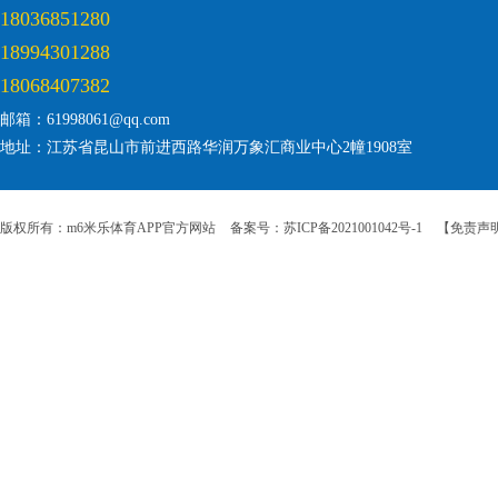
18036851280
18994301288
18068407382
邮箱：61998061@qq.com
地址：江苏省昆山市前进西路华润万象汇商业中心2幢1908室
版权所有：m6米乐体育APP官方网站
备案号：苏ICP备2021001042号-1
【免责声