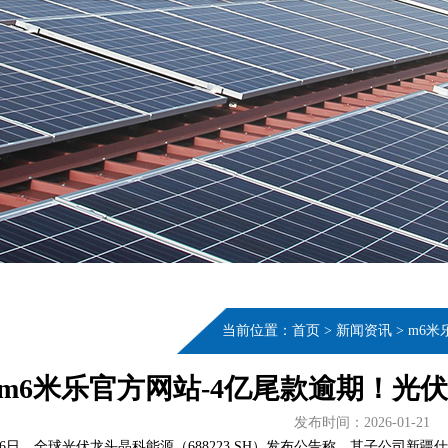
当前位置：
首页
>
新闻资讯
>
m6米
m6米乐官方网站-4亿尾款逾期！光
发布时间：2026-01-21
月6日，全球光伏龙头晶科能源（688223.SH）发布公告称，其子公司新