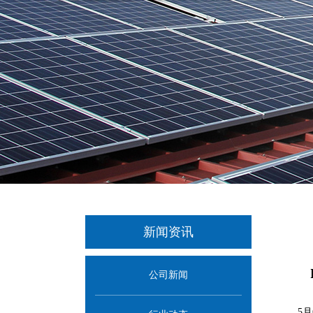
新闻资讯
公司新闻
5