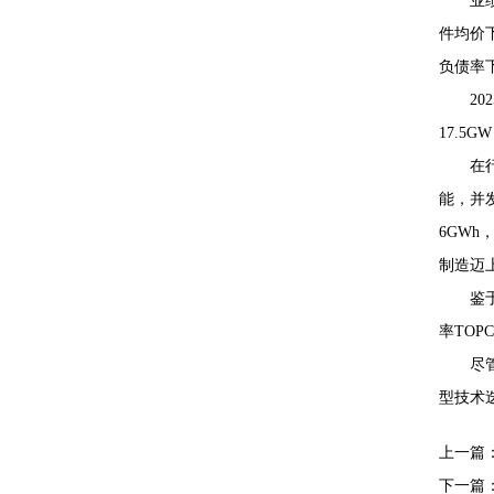
业
件均价下
负债率
2
17.5
在
能，并
6GW
制造迈
鉴
率TO
尽
型技术
上一篇
下一篇