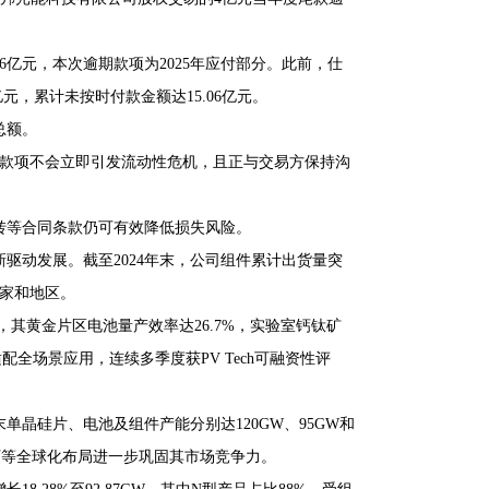
亿元，本次逾期款项为2025年应付部分。此前，仕
元，累计未按时付款金额达15.06亿元。
总额。
逾期款项不会立即引发流动性危机，且正与交易方保持沟
转等合同条款仍可有效降低损失风险。
新驱动发展。截至2024年末，公司组件累计出货量突
国家和地区。
，其黄金片区电池量产效率达26.7%，实验室钙钛矿
，适配全场景应用，连续多季度获PV Tech可融资性评
单晶硅片、电池及组件产能分别达120GW、95GW和
工厂等全球化布局进一步巩固其市场竞争力。