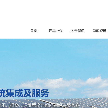
首页
产品中心
关于我们
新闻资讯
公司简介
企业文化