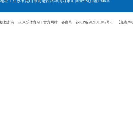
地址：江苏省昆山市前进西路华润万象汇商业中心2幢1908室
版权所有：m6米乐体育APP官方网站
备案号：苏ICP备2021001042号-1
【免责声