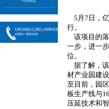
行业动态
5月7日，
行。
18036851280,18994301288,18068407382
全国统一服务热线
该项目的
一步，进一
位。
据了解，该
材产业园建设
至目前，园区
板生产线与1
压延技术和