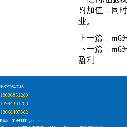
附加值，同
业。
上一篇：
m6
下一篇：
m6
盈利
服务热线电话
18036851280
18994301288
18068407382
邮箱：61998061@qq.com