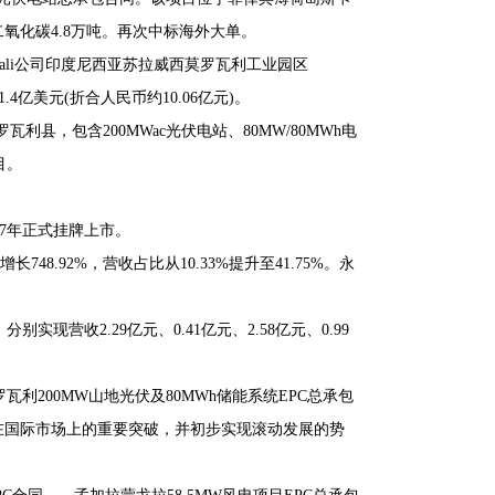
排二氧化碳4.8万吨。再次中标海外大单。
 Morowali公司印度尼西亚苏拉威西莫罗瓦利工业园区
4亿美元(折合人民币约10.06亿元)。
县，包含200MWac光伏电站、80MW/80MWh电
目。
。
17年正式挂牌上市。
748.92%，营收占比从10.33%提升至41.75%。永
现营收2.29亿元、0.41亿元、2.58亿元、0.99
瓦利200MW山地光伏及80MWh储能系统EPC总承包
务在国际市场上的重要突破，并初步实现滚动发展的势