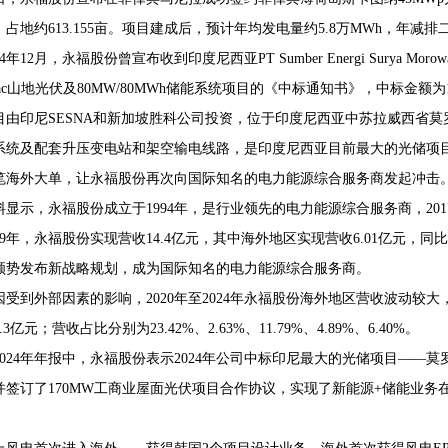
占地约613.155亩。项目建成后，预计年均发电量约5.8万MWh，年减
24年12月，永福股份曾宣布收到印度尼西亚PT Sumber Energi Surya
Wac山地光伏及80MW/80MWh储能系统项目的《中标通知书》，中标金额为1.
68407382
目由印尼SESNA和新加坡胜科公司投资，位于印度尼西亚中苏拉威西省莫罗瓦利
系统及配套升压变电站和架空输电线路，是印度尼西亚目前最大的光储项
笔海外大单，让永福股份再次向国际知名的电力能源综合服务商发起冲击
料显示，永福股份成立于1994年，是行业领先的电力能源综合服务商，20
19年，永福股份实现营收14.4亿元，其中海外地区实现营收6.01亿元，同比增长
顺势发布新战略规划，成为国际知名的电力能源综合服务商。
因受到外部因素的影响，2020年至2024年永福股份海外地区营收波动较大，分别实
3亿元；营收占比分别为23.42%、2.63%、11.79%、4.89%、6.40%。
2024年年报中，永福股份表示2024年公司中标印尼最大的光储项目——莫罗
并签订了170MW工商业屋面光伏项目合作协议，实现了新能源+储能业