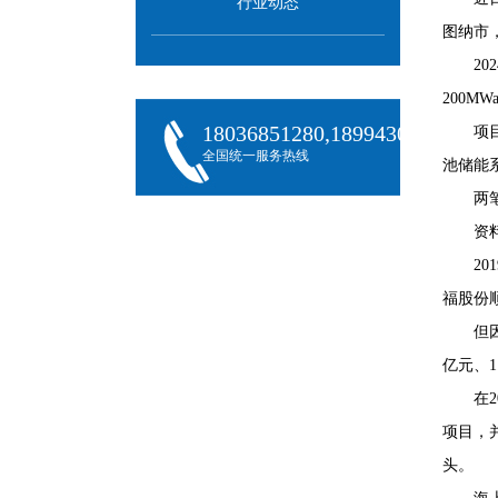
行业动态
图纳市，
20
200M
18036851280,18994301288,180
项
全国统一服务热线
池储能
两
资
20
福股份
但
亿元、1.
在
项目，
头。