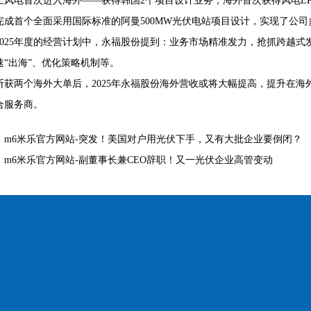
上风电首次进入海外——获得韩国2个项目设计业务，海外首次获得风电EPC
完成首个全面采用国际标准的阿曼500MW光伏电站项目设计，实现了公
2025年度的经营计划中，永福股份提到：业务市场精准发力，抢抓跨越式发
速“出海”、优化策略机制等。
斩获两个海外大单后，2025年永福股份海外营收或将大幅提高，提升在
合服务商。
：
m6米乐官方网站-突发！美国对户用光伏下手，又有大批企业要倒闭？
：
m6米乐官方网站-副董事长兼CEO辞职！又一光伏企业高管变动