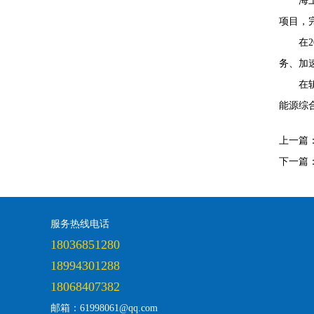
海
项目，
在
务、加
在
能源综
上一篇
下一篇
服务热线电话
18036851280
18994301288
18068407382
邮箱：61998061@qq.com