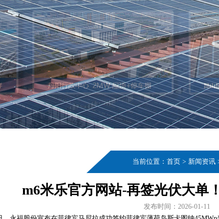
当前位置：
首页
>
新闻资讯
m6米乐官方网站-再签光伏大单
发布时间：2026-01-11
日，永福股份宣布在菲律宾马尼拉成功签约菲律宾薄荷岛斯卡图纳45MW