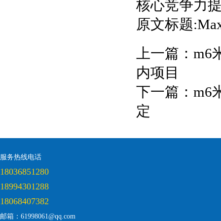
核心竞争力
原文标题:Ma
上一篇：
m6
内项目
下一篇：
m6
定
服务热线电话
18036851280
18994301288
18068407382
邮箱：61998061@qq.com