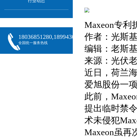
行业动态
Maxeon
作者：光斯
18036851280,18994301288,18068407382
全国统一服务热线
编辑：老斯
来源：光伏
近日，荷兰海
爱旭股份一
此前，Maxe
提出临时禁令
术未侵犯Max
Maxeon