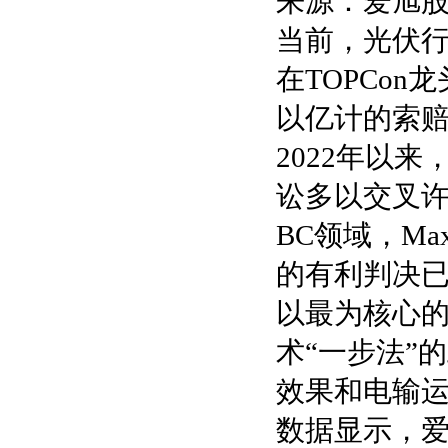
来源：爱旭
当前，光伏
在TOPCo
以亿计的索
2022年以
讼多以交叉
BC领域，M
的有利判决已
以最为核心的
术“一步法”
效果和电输
数据显示，爱