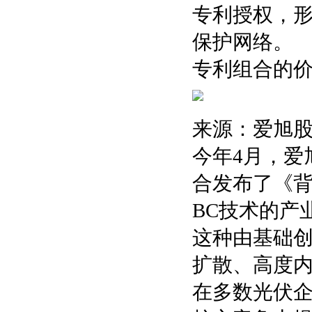
专利授权，
保护网络。
专利组合的
来源：爱旭
今年4月，爱
合发布了《背
BC技术的产
这种由基础创
扩散、高度内
在多数光伏企