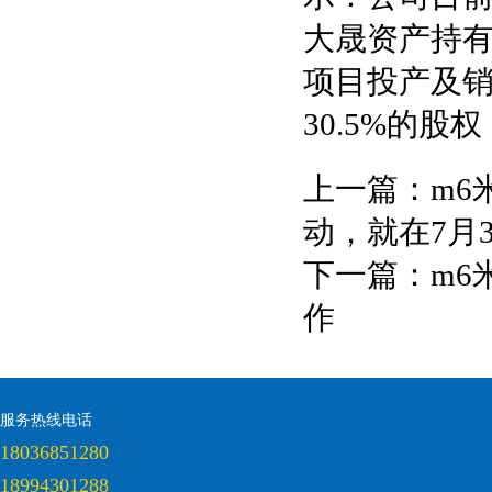
大晟资产持有
项目投产及销
30.5%的
上一篇：
m6
动，就在7月
下一篇：
m6
作
服务热线电话
18036851280
18994301288