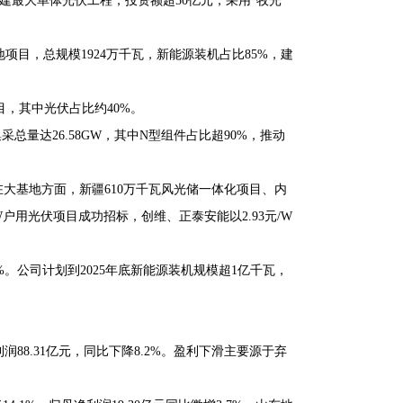
建最大单体光伏工程，投资额超50亿元，采用“牧光
目，总规模1924万千瓦，新能源装机占比85%，建
项目，其中光伏占比约40%。
量达26.58GW，其中N型组件占比超90%，推动
大基地方面，新疆610万千瓦风光储一体化项目、内
W户用光伏项目成功招标，创维、正泰安能以2.93元/W
1%。公司计划到2025年底新能源装机规模超1亿千瓦，
润88.31亿元，同比下降8.2%。盈利下滑主要源于弃