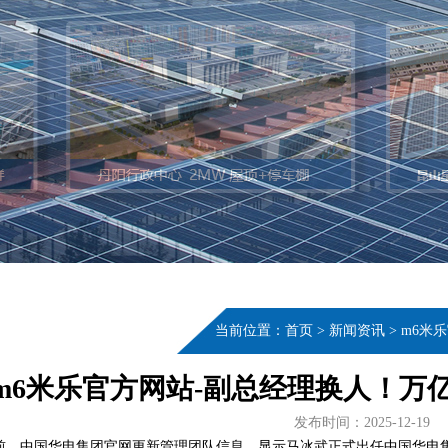
当前位置：
首页
>
新闻资讯
>
m6米
m6米乐官方网站-副总经理换人！万
发布时间：2025-12-19
中国华电集团官网更新管理团队信息，显示马冰武正式出任中国华电集