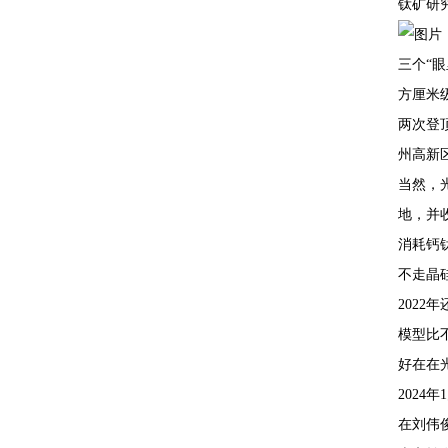
钛矿研
三个“
方厘米
两次登
州高新
当然，
地，并
消耗钙
不走晶
202
模型比
好在在
2024
在刘伟