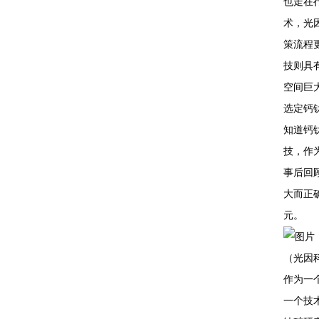
也走在
术，光
策流程
技则具
空间巨
选定钙
知道钙
技，作
事后回
大而正
元。
（光因
作为一
一个技