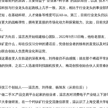
行业最前列的原因，主要得益于“企业家+科学家”的团队组合，以及“技术
因科技与行业龙头在起跑线上几乎一致。其次，相比于行业龙头的事业部而
更短，在基础科研、人才储备等维度可以All-in。第三，目前行业龙头
有更大的战略弹性，拥有更直接的市场化动力和探索能力。比如，目前光
大。
钛矿方向后，温言杰开始组建核心团队，2022年9月13日晚，他给老朋
钛矿是什么，却在仅仅32分钟的通话后，凭借创业者的独有的直觉以及对
为联合创始人负责商业化和运营。
顾这通改变人生轨迹的深夜来电，刘伟俊仍不由感慨：就在那个稀疏平常
确的抉择。之后二人迅速得到找靓机投资人、梅花创投创始合伙人吴世春
科技三个创始人——温言杰、刘伟俊、杨旭东（从前往后））
个做二手3C产品交易平台起家的创业者，温言杰对消费电子产业链上下游
术大拿做研发。在一个钙钛矿行业交流微信群里，温认识了上海交通大学