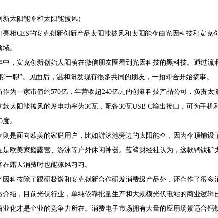
创新太阳能伞和太阳能披风）
初亮相CES的安克创新创新产品太阳能披风和太阳能伞由光因科技和安克
领域。
4年年中，安克创新创始人阳萌在微信朋友圈看到光因科技的黑科技。通过
“聊一聊”。见面后，温和阳发现有很多共同的朋友，一拍即合开始搞事。
新作为一家市值约570亿，年营收超240亿元的创新科技产品公司，负责
这款太阳能披风的发电功率为30瓦，配备30瓦USB-C输出接口，可为手
0度。
伞则是面向欧美的家庭用户，比如游泳池旁边的太阳能伞，因为伞顶铺设
在是欧美家庭露营、游泳等户外休闲神器。蓝鲨财经社认为，这款钙钛矿
者在露天消费时也能凉风习习。
光因科技除了跟研极微和安克创新合作研发消费级产品外，还合作了很多
杰介绍，目前光伏行业，单纯依靠批量生产和大规模光伏电站的商业逻辑
商业化才是企业的竞争力所在。消费电子市场拥有大量的应用场景适合钙