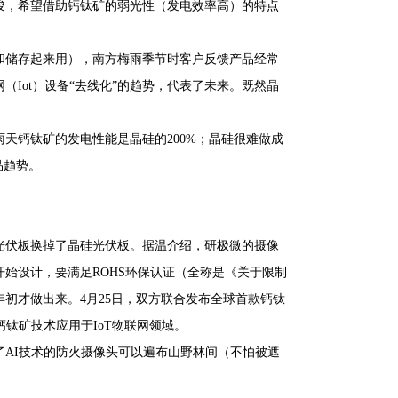
俊，希望借助钙钛矿的弱光性（发电效率高）的特点
和储存起来用），南方梅雨季节时客户反馈产品经常
Iot）设备“去线化”的趋势，代表了未来。既然晶
天钙钛矿的发电性能是晶硅的200%；晶硅很难做成
品趋势。
光伏板换掉了晶硅光伏板。据温介绍，研极微的摄像
始设计，要满足ROHS环保认证（全称是《关于限制
年初才做出来。4月25日，双方联合发布全球首款钙钛
钛矿技术应用于IoT物联网领域。
AI技术的防火摄像头可以遍布山野林间（不怕被遮