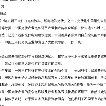
 强
卢旭成
国“出口”新三大件（电动汽车、锂电池和光伏）之一，光伏是中国领先全
68407382
部等数据，中国光伏产业链各环节产量和产能在全球的占比均达80%以上
制造，还是下游的光伏电站建设运营，中国都具备强大的自主控制能力和国
24年，中国上市的光伏企业却出现了大面积亏损。（如下表）
头企业隆基绿能2024年亏损超过86亿元，扣非后净利润亏损额度更是超过8
——光伏行业前期大规模扩产导致产能过剩。
024年年底，一家主打钙钛矿光伏技术的创新企业——光因科技，却筹备在
脚。光因科技创始人是转转原总裁温言杰，2023年他从转转离职创业，
母基金、梅花创投、神骐资本和科珹资本的数亿元A轮投资。作为一个做
当前中国光伏产业的竞争激烈以及行业整体亏损状况的环境下，依然决定
这一切似乎表明，对于温言杰及其投资者而言，他们看到了不同于市场普